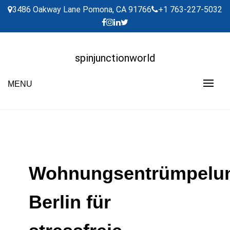
Skip
3486 Oakway Lane Pomona, CA 91766
+1 763-227-5032
to
content
spinjunctionworld
MENU
Wohnungsentrümpelu
Berlin für