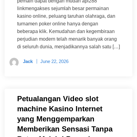
pemain dapat dengan mudah api288
linkmengakses sejumlah besar permainan
kasino online, peluang taruhan olahraga, dan
turnamen poker online hanya dengan
beberapa klik. Kemudahan dan kegembiraan
perjudian modern telah menarik banyak orang
di seluruh dunia, menjadikannya salah satu […]
Jack
June 22, 2026
Petualangan Video slot
machine Kasino Internet
yang Menggemparkan
Memberikan Sensasi Tanpa