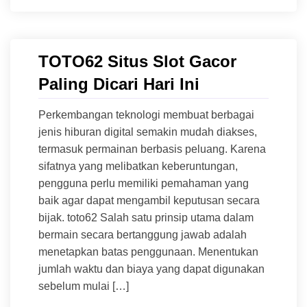
TOTO62 Situs Slot Gacor
Paling Dicari Hari Ini
Perkembangan teknologi membuat berbagai
jenis hiburan digital semakin mudah diakses,
termasuk permainan berbasis peluang. Karena
sifatnya yang melibatkan keberuntungan,
pengguna perlu memiliki pemahaman yang
baik agar dapat mengambil keputusan secara
bijak. toto62 Salah satu prinsip utama dalam
bermain secara bertanggung jawab adalah
menetapkan batas penggunaan. Menentukan
jumlah waktu dan biaya yang dapat digunakan
sebelum mulai […]