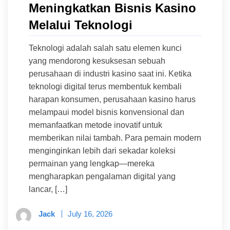
Meningkatkan Bisnis Kasino
Melalui Teknologi
Teknologi adalah salah satu elemen kunci
yang mendorong kesuksesan sebuah
perusahaan di industri kasino saat ini. Ketika
teknologi digital terus membentuk kembali
harapan konsumen, perusahaan kasino harus
melampaui model bisnis konvensional dan
memanfaatkan metode inovatif untuk
memberikan nilai tambah. Para pemain modern
menginginkan lebih dari sekadar koleksi
permainan yang lengkap—mereka
mengharapkan pengalaman digital yang
lancar, […]
Jack
July 16, 2026