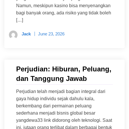
Namun, meskipun kasino bisa menyenangkan
bagi banyak orang, ada risiko yang tidak boleh
[…]
Jack
June 23, 2026
Perjudian: Hiburan, Peluang,
dan Tanggung Jawab
Perjudian telah menjadi bagian integral dari
gaya hidup individu sejak dahulu kala,
berkembang dari permainan peluang
sederhana menjadi bisnis global besar
yangdewa33 link didorong oleh teknologi. Saat
ini, jutaan orang terlibat dalam berbagai bentuk