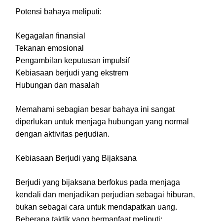
Potensi bahaya meliputi:
Kegagalan finansial
Tekanan emosional
Pengambilan keputusan impulsif
Kebiasaan berjudi yang ekstrem
Hubungan dan masalah
Memahami sebagian besar bahaya ini sangat
diperlukan untuk menjaga hubungan yang normal
dengan aktivitas perjudian.
Kebiasaan Berjudi yang Bijaksana
Berjudi yang bijaksana berfokus pada menjaga
kendali dan menjadikan perjudian sebagai hiburan,
bukan sebagai cara untuk mendapatkan uang.
Beberapa taktik yang bermanfaat meliputi: