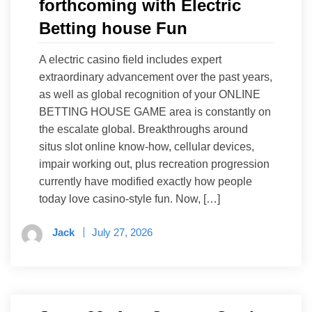
forthcoming with Electric
Betting house Fun
A electric casino field includes expert
extraordinary advancement over the past years,
as well as global recognition of your ONLINE
BETTING HOUSE GAME area is constantly on
the escalate global. Breakthroughs around
situs slot online know-how, cellular devices,
impair working out, plus recreation progression
currently have modified exactly how people
today love casino-style fun. Now, […]
Jack
July 27, 2026