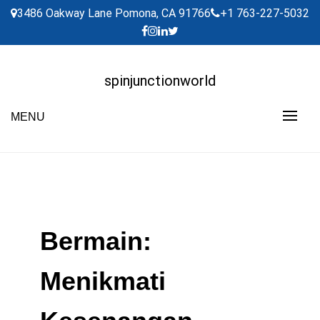
Skip
3486 Oakway Lane Pomona, CA 91766
+1 763-227-5032
to
content
spinjunctionworld
MENU
Bermain:
Menikmati