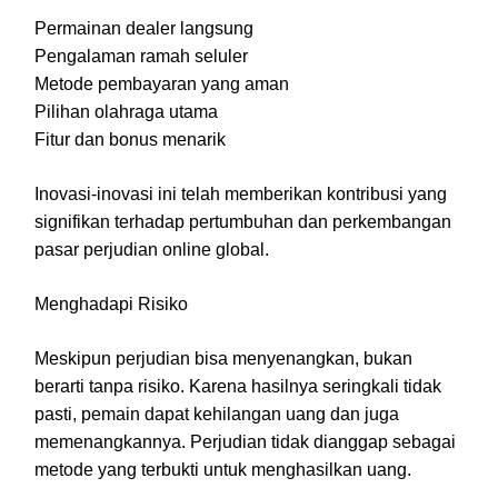
Permainan dealer langsung
Pengalaman ramah seluler
Metode pembayaran yang aman
Pilihan olahraga utama
Fitur dan bonus menarik
Inovasi-inovasi ini telah memberikan kontribusi yang
signifikan terhadap pertumbuhan dan perkembangan
pasar perjudian online global.
Menghadapi Risiko
Meskipun perjudian bisa menyenangkan, bukan
berarti tanpa risiko. Karena hasilnya seringkali tidak
pasti, pemain dapat kehilangan uang dan juga
memenangkannya. Perjudian tidak dianggap sebagai
metode yang terbukti untuk menghasilkan uang.