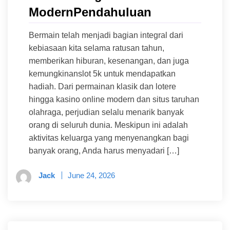
ModernPendahuluan
Bermain telah menjadi bagian integral dari
kebiasaan kita selama ratusan tahun,
memberikan hiburan, kesenangan, dan juga
kemungkinanslot 5k untuk mendapatkan
hadiah. Dari permainan klasik dan lotere
hingga kasino online modern dan situs taruhan
olahraga, perjudian selalu menarik banyak
orang di seluruh dunia. Meskipun ini adalah
aktivitas keluarga yang menyenangkan bagi
banyak orang, Anda harus menyadari […]
Jack
June 24, 2026