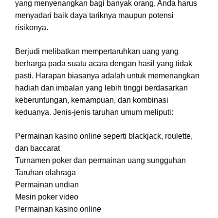
yang menyenangkan bagi banyak orang, Anda harus
menyadari baik daya tariknya maupun potensi
risikonya.
Berjudi melibatkan mempertaruhkan uang yang
berharga pada suatu acara dengan hasil yang tidak
pasti. Harapan biasanya adalah untuk memenangkan
hadiah dan imbalan yang lebih tinggi berdasarkan
keberuntungan, kemampuan, dan kombinasi
keduanya. Jenis-jenis taruhan umum meliputi:
Permainan kasino online seperti blackjack, roulette,
dan baccarat
Turnamen poker dan permainan uang sungguhan
Taruhan olahraga
Permainan undian
Mesin poker video
Permainan kasino online