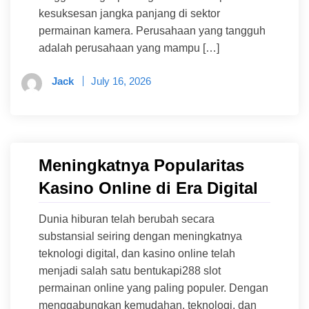
kesuksesan jangka panjang di sektor
permainan kamera. Perusahaan yang tangguh
adalah perusahaan yang mampu […]
Jack
July 16, 2026
Meningkatnya Popularitas
Kasino Online di Era Digital
Dunia hiburan telah berubah secara
substansial seiring dengan meningkatnya
teknologi digital, dan kasino online telah
menjadi salah satu bentukapi288 slot
permainan online yang paling populer. Dengan
menggabungkan kemudahan, teknologi, dan