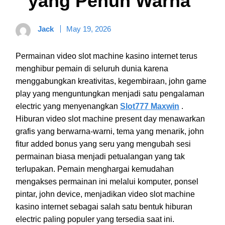
yang Penuh Warna
Jack
May 19, 2026
Permainan video slot machine kasino internet terus
menghibur pemain di seluruh dunia karena
menggabungkan kreativitas, kegembiraan, john game
play yang menguntungkan menjadi satu pengalaman
electric yang menyenangkan
Slot777 Maxwin
.
Hiburan video slot machine present day menawarkan
grafis yang berwarna-warni, tema yang menarik, john
fitur added bonus yang seru yang mengubah sesi
permainan biasa menjadi petualangan yang tak
terlupakan. Pemain menghargai kemudahan
mengakses permainan ini melalui komputer, ponsel
pintar, john device, menjadikan video slot machine
kasino internet sebagai salah satu bentuk hiburan
electric paling populer yang tersedia saat ini.