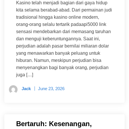
Kasino telah menjadi bagian dari gaya hidup
kita selama berabad-abad. Dari permainan judi
tradisional hingga kasino online modern,
orang-orang selalu tertarik padaapi5000 link
sensasi mendebarkan dari memasang taruhan
dan menguji keberuntungannya. Saat ini,
perjudian adalah pasar bernilai miliaran dolar
yang menawarkan banyak peluang untuk
hiburan. Namun, meskipun perjudian bisa
menyenangkan bagi banyak orang, perjudian
juga […]
Jack
June 23, 2026
Bertaruh: Kesenangan,