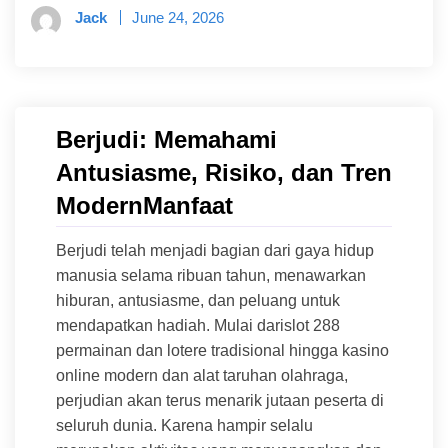
Jack
June 24, 2026
Berjudi: Memahami
Antusiasme, Risiko, dan Tren
ModernManfaat
Berjudi telah menjadi bagian dari gaya hidup
manusia selama ribuan tahun, menawarkan
hiburan, antusiasme, dan peluang untuk
mendapatkan hadiah. Mulai darislot 288
permainan dan lotere tradisional hingga kasino
online modern dan alat taruhan olahraga,
perjudian akan terus menarik jutaan peserta di
seluruh dunia. Karena hampir selalu