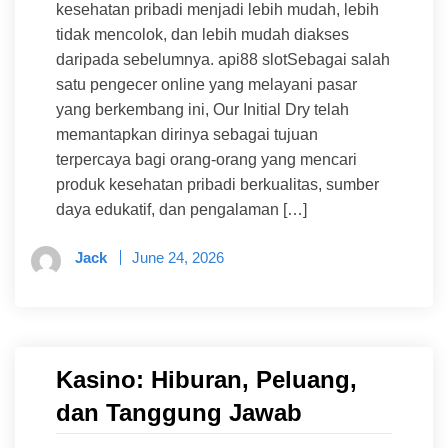
kesehatan pribadi menjadi lebih mudah, lebih
tidak mencolok, dan lebih mudah diakses
daripada sebelumnya. api88 slotSebagai salah
satu pengecer online yang melayani pasar
yang berkembang ini, Our Initial Dry telah
memantapkan dirinya sebagai tujuan
terpercaya bagi orang-orang yang mencari
produk kesehatan pribadi berkualitas, sumber
daya edukatif, dan pengalaman […]
Jack
June 24, 2026
Kasino: Hiburan, Peluang,
dan Tanggung Jawab