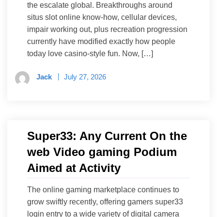
the escalate global. Breakthroughs around
situs slot online know-how, cellular devices,
impair working out, plus recreation progression
currently have modified exactly how people
today love casino-style fun. Now, […]
Jack
July 27, 2026
Super33: Any Current On the
web Video gaming Podium
Aimed at Activity
The online gaming marketplace continues to
grow swiftly recently, offering gamers super33
login entry to a wide variety of digital camera