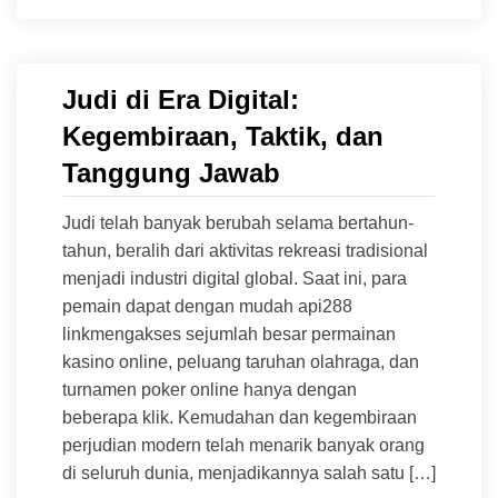
Judi di Era Digital:
Kegembiraan, Taktik, dan
Tanggung Jawab
Judi telah banyak berubah selama bertahun-
tahun, beralih dari aktivitas rekreasi tradisional
menjadi industri digital global. Saat ini, para
pemain dapat dengan mudah api288
linkmengakses sejumlah besar permainan
kasino online, peluang taruhan olahraga, dan
turnamen poker online hanya dengan
beberapa klik. Kemudahan dan kegembiraan
perjudian modern telah menarik banyak orang
di seluruh dunia, menjadikannya salah satu […]