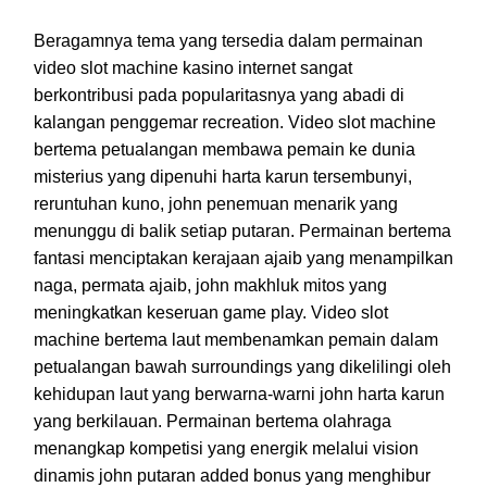
Beragamnya tema yang tersedia dalam permainan
video slot machine kasino internet sangat
berkontribusi pada popularitasnya yang abadi di
kalangan penggemar recreation. Video slot machine
bertema petualangan membawa pemain ke dunia
misterius yang dipenuhi harta karun tersembunyi,
reruntuhan kuno, john penemuan menarik yang
menunggu di balik setiap putaran. Permainan bertema
fantasi menciptakan kerajaan ajaib yang menampilkan
naga, permata ajaib, john makhluk mitos yang
meningkatkan keseruan game play. Video slot
machine bertema laut membenamkan pemain dalam
petualangan bawah surroundings yang dikelilingi oleh
kehidupan laut yang berwarna-warni john harta karun
yang berkilauan. Permainan bertema olahraga
menangkap kompetisi yang energik melalui vision
dinamis john putaran added bonus yang menghibur