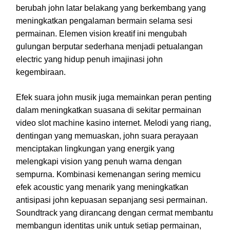
berubah john latar belakang yang berkembang yang
meningkatkan pengalaman bermain selama sesi
permainan. Elemen vision kreatif ini mengubah
gulungan berputar sederhana menjadi petualangan
electric yang hidup penuh imajinasi john
kegembiraan.
Efek suara john musik juga memainkan peran penting
dalam meningkatkan suasana di sekitar permainan
video slot machine kasino internet. Melodi yang riang,
dentingan yang memuaskan, john suara perayaan
menciptakan lingkungan yang energik yang
melengkapi vision yang penuh warna dengan
sempurna. Kombinasi kemenangan sering memicu
efek acoustic yang menarik yang meningkatkan
antisipasi john kepuasan sepanjang sesi permainan.
Soundtrack yang dirancang dengan cermat membantu
membangun identitas unik untuk setiap permainan,