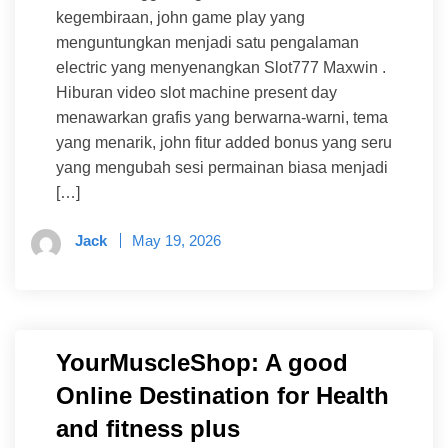
kegembiraan, john game play yang
menguntungkan menjadi satu pengalaman
electric yang menyenangkan Slot777 Maxwin .
Hiburan video slot machine present day
menawarkan grafis yang berwarna-warni, tema
yang menarik, john fitur added bonus yang seru
yang mengubah sesi permainan biasa menjadi
[…]
Jack
May 19, 2026
YourMuscleShop: A good
Online Destination for Health
and fitness plus