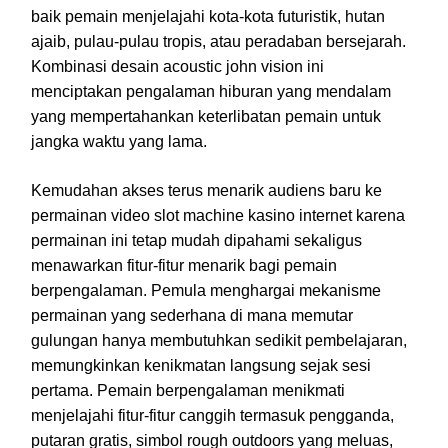
baik pemain menjelajahi kota-kota futuristik, hutan
ajaib, pulau-pulau tropis, atau peradaban bersejarah.
Kombinasi desain acoustic john vision ini
menciptakan pengalaman hiburan yang mendalam
yang mempertahankan keterlibatan pemain untuk
jangka waktu yang lama.
Kemudahan akses terus menarik audiens baru ke
permainan video slot machine kasino internet karena
permainan ini tetap mudah dipahami sekaligus
menawarkan fitur-fitur menarik bagi pemain
berpengalaman. Pemula menghargai mekanisme
permainan yang sederhana di mana memutar
gulungan hanya membutuhkan sedikit pembelajaran,
memungkinkan kenikmatan langsung sejak sesi
pertama. Pemain berpengalaman menikmati
menjelajahi fitur-fitur canggih termasuk pengganda,
putaran gratis, simbol rough outdoors yang meluas,