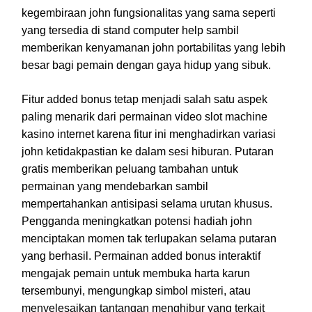
kegembiraan john fungsionalitas yang sama seperti
yang tersedia di stand computer help sambil
memberikan kenyamanan john portabilitas yang lebih
besar bagi pemain dengan gaya hidup yang sibuk.
Fitur added bonus tetap menjadi salah satu aspek
paling menarik dari permainan video slot machine
kasino internet karena fitur ini menghadirkan variasi
john ketidakpastian ke dalam sesi hiburan. Putaran
gratis memberikan peluang tambahan untuk
permainan yang mendebarkan sambil
mempertahankan antisipasi selama urutan khusus.
Pengganda meningkatkan potensi hadiah john
menciptakan momen tak terlupakan selama putaran
yang berhasil. Permainan added bonus interaktif
mengajak pemain untuk membuka harta karun
tersembunyi, mengungkap simbol misteri, atau
menyelesaikan tantangan menghibur yang terkait