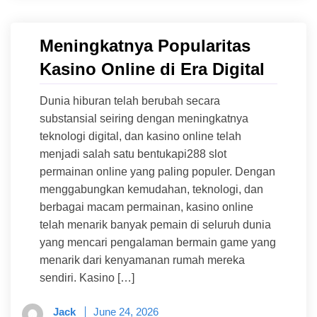
Meningkatnya Popularitas
Kasino Online di Era Digital
Dunia hiburan telah berubah secara
substansial seiring dengan meningkatnya
teknologi digital, dan kasino online telah
menjadi salah satu bentukapi288 slot
permainan online yang paling populer. Dengan
menggabungkan kemudahan, teknologi, dan
berbagai macam permainan, kasino online
telah menarik banyak pemain di seluruh dunia
yang mencari pengalaman bermain game yang
menarik dari kenyamanan rumah mereka
sendiri. Kasino […]
Jack
June 24, 2026