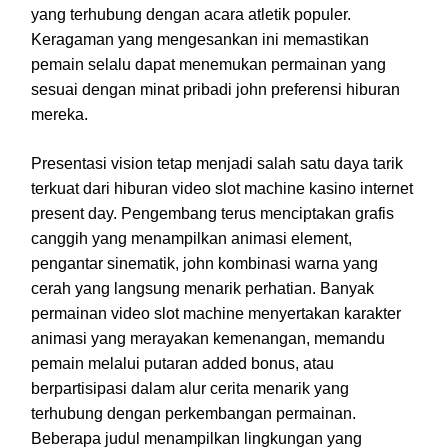
yang terhubung dengan acara atletik populer.
Keragaman yang mengesankan ini memastikan
pemain selalu dapat menemukan permainan yang
sesuai dengan minat pribadi john preferensi hiburan
mereka.
Presentasi vision tetap menjadi salah satu daya tarik
terkuat dari hiburan video slot machine kasino internet
present day. Pengembang terus menciptakan grafis
canggih yang menampilkan animasi element,
pengantar sinematik, john kombinasi warna yang
cerah yang langsung menarik perhatian. Banyak
permainan video slot machine menyertakan karakter
animasi yang merayakan kemenangan, memandu
pemain melalui putaran added bonus, atau
berpartisipasi dalam alur cerita menarik yang
terhubung dengan perkembangan permainan.
Beberapa judul menampilkan lingkungan yang