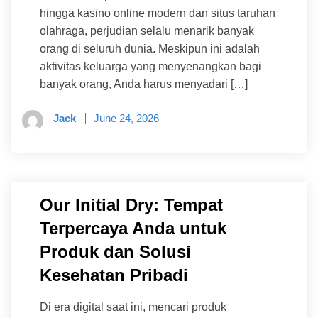
hingga kasino online modern dan situs taruhan
olahraga, perjudian selalu menarik banyak
orang di seluruh dunia. Meskipun ini adalah
aktivitas keluarga yang menyenangkan bagi
banyak orang, Anda harus menyadari […]
Jack
June 24, 2026
Our Initial Dry: Tempat
Terpercaya Anda untuk
Produk dan Solusi
Kesehatan Pribadi
Di era digital saat ini, mencari produk