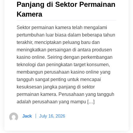
Panjang di Sektor Permainan
Kamera
Sektor permainan kamera telah mengalami
pertumbuhan luar biasa dalam beberapa tahun
terakhir, menciptakan peluang baru dan
meningkatkan persaingan di antara produsen
kasino online. Seiring dengan perkembangan
teknologi dan peningkatan target konsumen,
membangun perusahaan kasino online yang
tangguh sangat penting untuk mencapai
kesuksesan jangka panjang di sektor
permainan kamera. Perusahaan yang tangguh
adalah perusahaan yang mampu […]
Jack
July 16, 2026