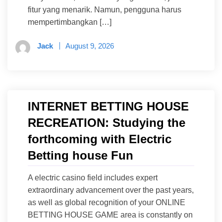
fitur yang menarik. Namun, pengguna harus
mempertimbangkan […]
Jack
August 9, 2026
INTERNET BETTING HOUSE
RECREATION: Studying the
forthcoming with Electric
Betting house Fun
A electric casino field includes expert
extraordinary advancement over the past years,
as well as global recognition of your ONLINE
BETTING HOUSE GAME area is constantly on