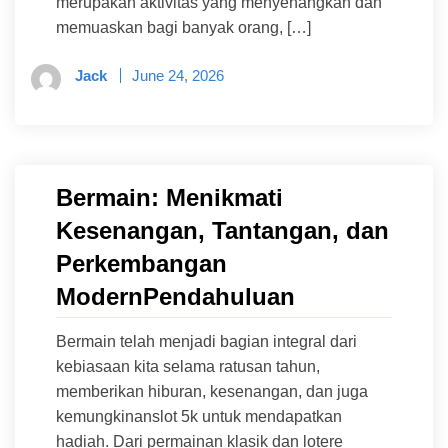
merupakan aktivitas yang menyenangkan dan
memuaskan bagi banyak orang, […]
Jack
June 24, 2026
Bermain: Menikmati
Kesenangan, Tantangan, dan
Perkembangan
ModernPendahuluan
Bermain telah menjadi bagian integral dari
kebiasaan kita selama ratusan tahun,
memberikan hiburan, kesenangan, dan juga
kemungkinanslot 5k untuk mendapatkan
hadiah. Dari permainan klasik dan lotere