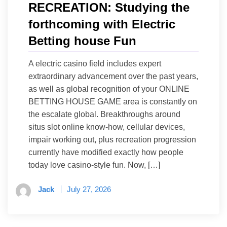
RECREATION: Studying the
forthcoming with Electric
Betting house Fun
A electric casino field includes expert
extraordinary advancement over the past years,
as well as global recognition of your ONLINE
BETTING HOUSE GAME area is constantly on
the escalate global. Breakthroughs around
situs slot online know-how, cellular devices,
impair working out, plus recreation progression
currently have modified exactly how people
today love casino-style fun. Now, […]
Jack
July 27, 2026