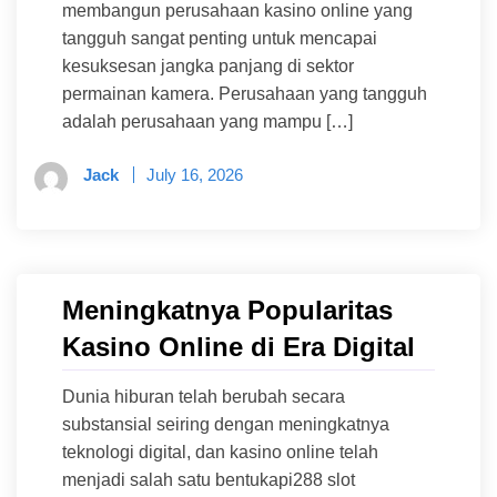
membangun perusahaan kasino online yang
tangguh sangat penting untuk mencapai
kesuksesan jangka panjang di sektor
permainan kamera. Perusahaan yang tangguh
adalah perusahaan yang mampu […]
Jack
July 16, 2026
Meningkatnya Popularitas
Kasino Online di Era Digital
Dunia hiburan telah berubah secara
substansial seiring dengan meningkatnya
teknologi digital, dan kasino online telah
menjadi salah satu bentukapi288 slot