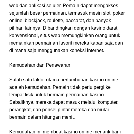
web dan aplikasi seluler. Pemain dapat mengakses
sejumlah besar permainan, termasuk mesin slot, poker
online, blackjack, roulette, baccarat, dan banyak
pilihan lainnya. Dibandingkan dengan kasino darat
konvensional, situs web memungkinkan orang untuk
memainkan permainan favorit mereka kapan saja dan
di mana saja menggunakan koneksi internet.
Kemudahan dan Penawaran
Salah satu faktor utama pertumbuhan kasino online
adalah kemudahan. Pemain tidak perlu pergi ke
tempat fisik untuk bermain permainan kasino.
Sebaliknya, mereka dapat masuk melalui komputer,
perangkat, dan ponsel pintar mereka dan mulai
bermain dalam hitungan menit.
Kemudahan ini membuat kasino online menarik bagi