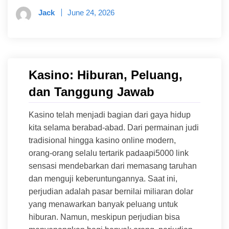
Jack
June 24, 2026
Kasino: Hiburan, Peluang,
dan Tanggung Jawab
Kasino telah menjadi bagian dari gaya hidup
kita selama berabad-abad. Dari permainan judi
tradisional hingga kasino online modern,
orang-orang selalu tertarik padaapi5000 link
sensasi mendebarkan dari memasang taruhan
dan menguji keberuntungannya. Saat ini,
perjudian adalah pasar bernilai miliaran dolar
yang menawarkan banyak peluang untuk
hiburan. Namun, meskipun perjudian bisa