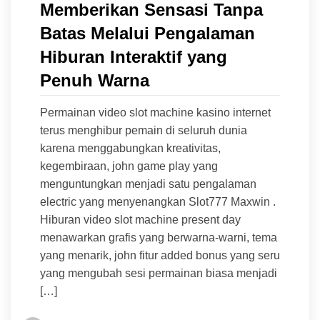
Memberikan Sensasi Tanpa
Batas Melalui Pengalaman
Hiburan Interaktif yang
Penuh Warna
Permainan video slot machine kasino internet
terus menghibur pemain di seluruh dunia
karena menggabungkan kreativitas,
kegembiraan, john game play yang
menguntungkan menjadi satu pengalaman
electric yang menyenangkan Slot777 Maxwin .
Hiburan video slot machine present day
menawarkan grafis yang berwarna-warni, tema
yang menarik, john fitur added bonus yang seru
yang mengubah sesi permainan biasa menjadi
[…]