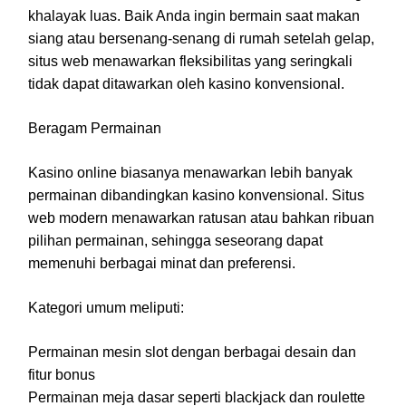
khalayak luas. Baik Anda ingin bermain saat makan
siang atau bersenang-senang di rumah setelah gelap,
situs web menawarkan fleksibilitas yang seringkali
tidak dapat ditawarkan oleh kasino konvensional.
Beragam Permainan
Kasino online biasanya menawarkan lebih banyak
permainan dibandingkan kasino konvensional. Situs
web modern menawarkan ratusan atau bahkan ribuan
pilihan permainan, sehingga seseorang dapat
memenuhi berbagai minat dan preferensi.
Kategori umum meliputi:
Permainan mesin slot dengan berbagai desain dan
fitur bonus
Permainan meja dasar seperti blackjack dan roulette