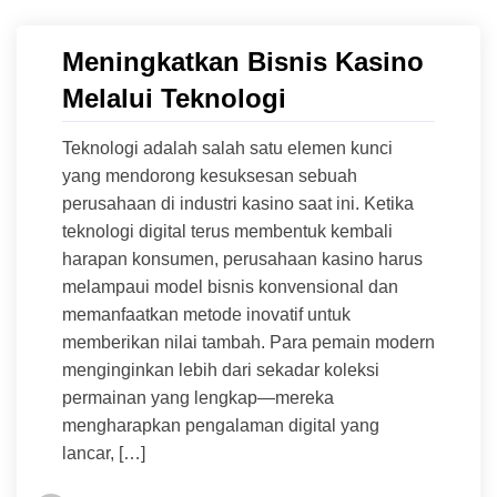
Meningkatkan Bisnis Kasino
Melalui Teknologi
Teknologi adalah salah satu elemen kunci
yang mendorong kesuksesan sebuah
perusahaan di industri kasino saat ini. Ketika
teknologi digital terus membentuk kembali
harapan konsumen, perusahaan kasino harus
melampaui model bisnis konvensional dan
memanfaatkan metode inovatif untuk
memberikan nilai tambah. Para pemain modern
menginginkan lebih dari sekadar koleksi
permainan yang lengkap—mereka
mengharapkan pengalaman digital yang
lancar, […]