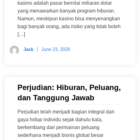
kasino adalah pasar bernilai miliaran dolar
yang menawarkan banyak program hiburan.
Namun, meskipun kasino bisa menyenangkan
bagi banyak orang, ada risiko yang tidak boleh
[…]
Jack
June 23, 2026
Perjudian: Hiburan, Peluang,
dan Tanggung Jawab
Perjudian telah menjadi bagian integral dari
gaya hidup individu sejak dahulu kala,
berkembang dari permainan peluang
sederhana menjadi bisnis global besar