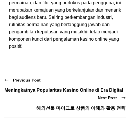
permainan, dan fitur yang berfokus pada pengguna, ini
merupakan kemajuan yang berkelanjutan dan menarik
bagi audiens baru. Seiring perkembangan industri,
rutinitas permainan yang bertanggung jawab dan
pengambilan keputusan yang mutakhir tetap menjadi
komponen kunci dari pengalaman kasino online yang
positif.
Previous Post
Meningkatnya Popularitas Kasino Online di Era Digital
Next Post
해외선물 마이크로 상품의 이해와 활용 전략