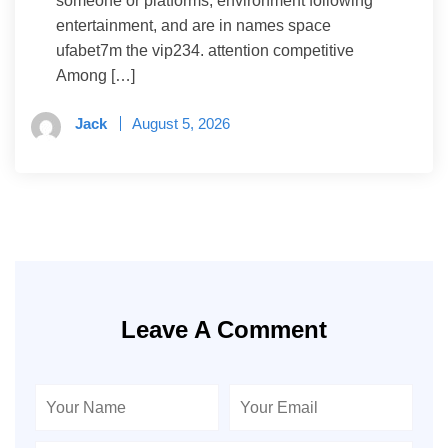
someone or platforms, environment following
entertainment, and are in names space
ufabet7m the vip234. attention competitive
Among […]
Jack
August 5, 2026
Leave A Comment