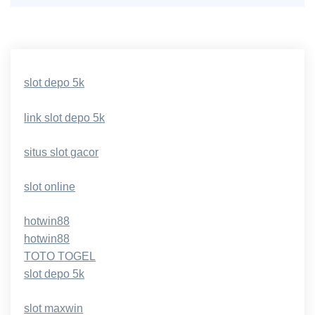
slot depo 5k
link slot depo 5k
situs slot gacor
slot online
hotwin88
hotwin88
TOTO TOGEL
slot depo 5k
slot maxwin