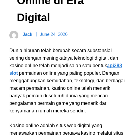
Online di Era
Digital
Jack
June 24, 2026
Dunia hiburan telah berubah secara substansial
seiring dengan meningkatnya teknologi digital, dan
kasino online telah menjadi salah satu bentuk
api288
slot
permainan online yang paling populer. Dengan
menggabungkan kemudahan, teknologi, dan berbagai
macam permainan, kasino online telah menarik
banyak pemain di seluruh dunia yang mencari
pengalaman bermain game yang menarik dari
kenyamanan rumah mereka sendiri.
Kasino online adalah situs web digital yang
menawarkan permainan bergaya kasino melalui situs