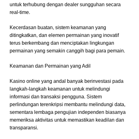
untuk terhubung dengan dealer sungguhan secara
real-time.
Kecerdasan buatan, sistem keamanan yang
ditingkatkan, dan elemen permainan yang inovatif
terus berkembang dan menciptakan lingkungan
permainan yang semakin canggih bagi para pemain.
Keamanan dan Permainan yang Adil
Kasino online yang andal banyak berinvestasi pada
langkah-langkah keamanan untuk melindungi
informasi dan transaksi pengguna. Sistem
perlindungan terenkripsi membantu melindungi data,
sementara lembaga pengujian independen biasanya
memeriksa aktivitas untuk memastikan keadilan dan
transparansi.