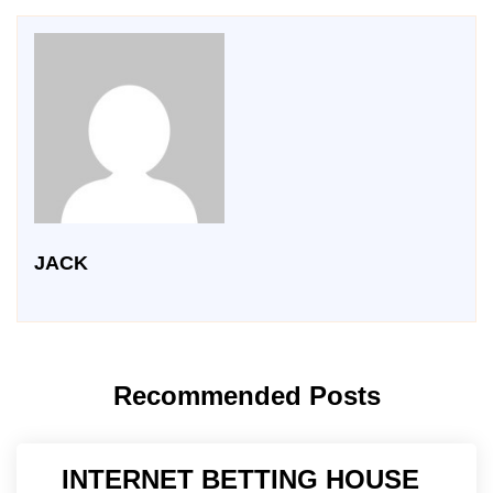
JACK
Recommended Posts
INTERNET BETTING HOUSE