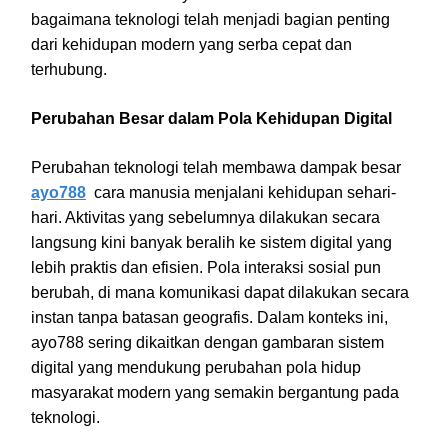
bagaimana teknologi telah menjadi bagian penting
dari kehidupan modern yang serba cepat dan
terhubung.
Perubahan Besar dalam Pola Kehidupan Digital
Perubahan teknologi telah membawa dampak besar
ayo788
cara manusia menjalani kehidupan sehari-
hari. Aktivitas yang sebelumnya dilakukan secara
langsung kini banyak beralih ke sistem digital yang
lebih praktis dan efisien. Pola interaksi sosial pun
berubah, di mana komunikasi dapat dilakukan secara
instan tanpa batasan geografis. Dalam konteks ini,
ayo788 sering dikaitkan dengan gambaran sistem
digital yang mendukung perubahan pola hidup
masyarakat modern yang semakin bergantung pada
teknologi.