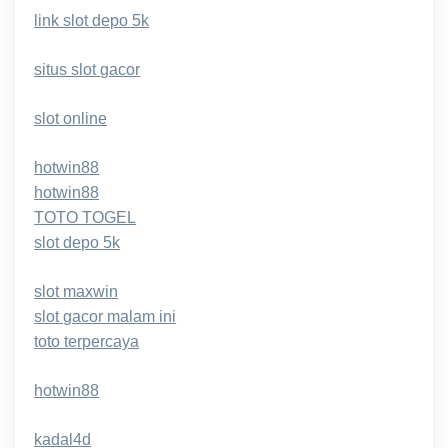
link slot depo 5k
situs slot gacor
slot online
hotwin88
hotwin88
TOTO TOGEL
slot depo 5k
slot maxwin
slot gacor malam ini
toto terpercaya
hotwin88
kadal4d