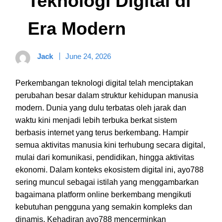
Teknologi Digital di
Era Modern
Jack
June 24, 2026
Perkembangan teknologi digital telah menciptakan
perubahan besar dalam struktur kehidupan manusia
modern. Dunia yang dulu terbatas oleh jarak dan
waktu kini menjadi lebih terbuka berkat sistem
berbasis internet yang terus berkembang. Hampir
semua aktivitas manusia kini terhubung secara digital,
mulai dari komunikasi, pendidikan, hingga aktivitas
ekonomi. Dalam konteks ekosistem digital ini, ayo788
sering muncul sebagai istilah yang menggambarkan
bagaimana platform online berkembang mengikuti
kebutuhan pengguna yang semakin kompleks dan
dinamis. Kehadiran ayo788 mencerminkan