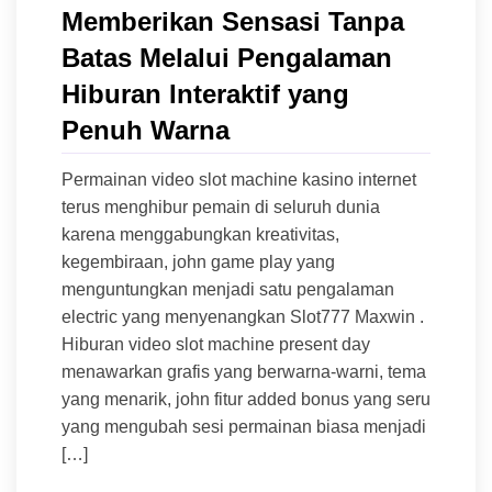
Memberikan Sensasi Tanpa
Batas Melalui Pengalaman
Hiburan Interaktif yang
Penuh Warna
Permainan video slot machine kasino internet
terus menghibur pemain di seluruh dunia
karena menggabungkan kreativitas,
kegembiraan, john game play yang
menguntungkan menjadi satu pengalaman
electric yang menyenangkan Slot777 Maxwin .
Hiburan video slot machine present day
menawarkan grafis yang berwarna-warni, tema
yang menarik, john fitur added bonus yang seru
yang mengubah sesi permainan biasa menjadi
[…]