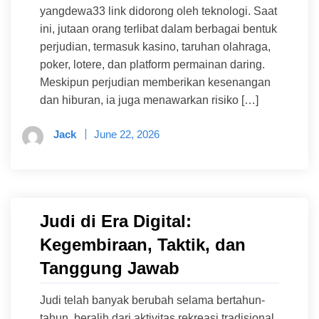
yangdewa33 link didorong oleh teknologi. Saat
ini, jutaan orang terlibat dalam berbagai bentuk
perjudian, termasuk kasino, taruhan olahraga,
poker, lotere, dan platform permainan daring.
Meskipun perjudian memberikan kesenangan
dan hiburan, ia juga menawarkan risiko […]
Jack
June 22, 2026
Judi di Era Digital:
Kegembiraan, Taktik, dan
Tanggung Jawab
Judi telah banyak berubah selama bertahun-
tahun, beralih dari aktivitas rekreasi tradisional