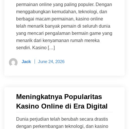
permainan online yang paling populer. Dengan
menggabungkan kemudahan, teknologi, dan
berbagai macam permainan, kasino online
telah menarik banyak pemain di seluruh dunia
yang mencari pengalaman bermain game yang
menarik dari kenyamanan rumah mereka
sendiri. Kasino […]
Jack
June 24, 2026
Meningkatnya Popularitas
Kasino Online di Era Digital
Dunia perjudian telah berubah secara drastis
dengan perkembangan teknologi, dan kasino