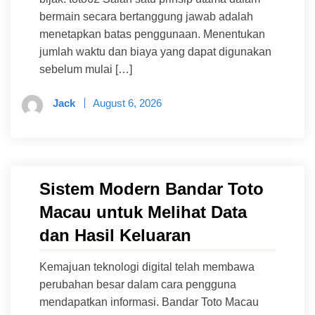
bermain secara bertanggung jawab adalah
menetapkan batas penggunaan. Menentukan
jumlah waktu dan biaya yang dapat digunakan
sebelum mulai […]
Jack
August 6, 2026
Sistem Modern Bandar Toto
Macau untuk Melihat Data
dan Hasil Keluaran
Kemajuan teknologi digital telah membawa
perubahan besar dalam cara pengguna
mendapatkan informasi. Bandar Toto Macau