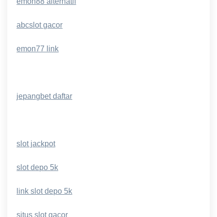
emon88 alternatif
abcslot gacor
emon77 link
jepangbet daftar
slot jackpot
slot depo 5k
link slot depo 5k
situs slot gacor