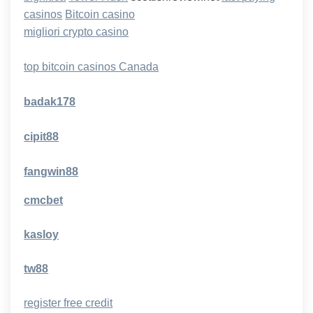
casinos
Bitcoin casino
migliori crypto casino
top bitcoin casinos Canada
badak178
cipit88
fangwin88
cmcbet
kasloy
tw88
register free credit