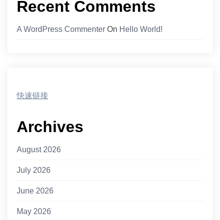
Recent Comments
A WordPress Commenter
On
Hello World!
快速链接
Archives
August 2026
July 2026
June 2026
May 2026