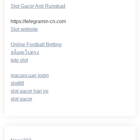
Slot Gacor Anti Rungkad
https://telegramin-cn.com
Slot website
Online Football Betting
สล็อตเว็บตรง
toto slot
macancuan login
slot88
slot gacor hari ini
slot gacor