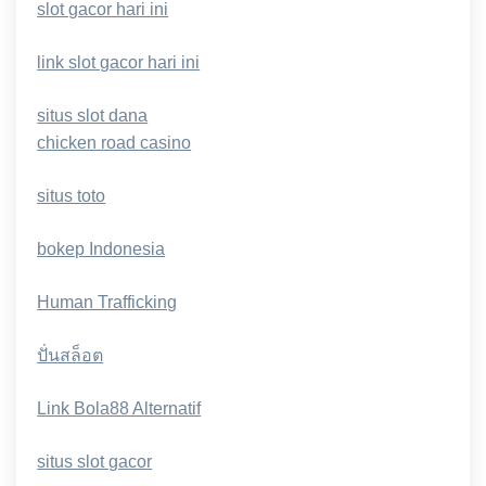
slot gacor hari ini
link slot gacor hari ini
situs slot dana
chicken road casino
situs toto
bokep Indonesia
Human Trafficking
ปั่นสล็อต
Link Bola88 Alternatif
situs slot gacor