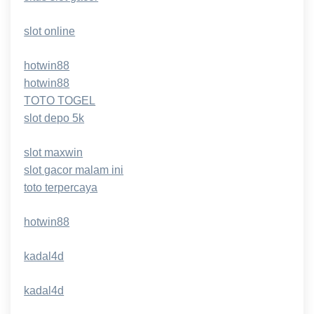
slot online
hotwin88
hotwin88
TOTO TOGEL
slot depo 5k
slot maxwin
slot gacor malam ini
toto terpercaya
hotwin88
kadal4d
kadal4d