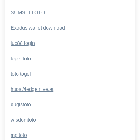
SUMSELTOTO
Exodus wallet download
lux88 login
togel toto
toto togel
https://ledge.rlive.at
bugistoto
wisdomtoto
mpltoto