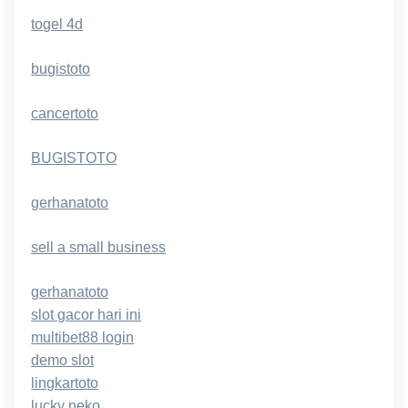
togel 4d
bugistoto
cancertoto
BUGISTOTO
gerhanatoto
sell a small business
gerhanatoto
slot gacor hari ini
multibet88 login
demo slot
lingkartoto
lucky neko