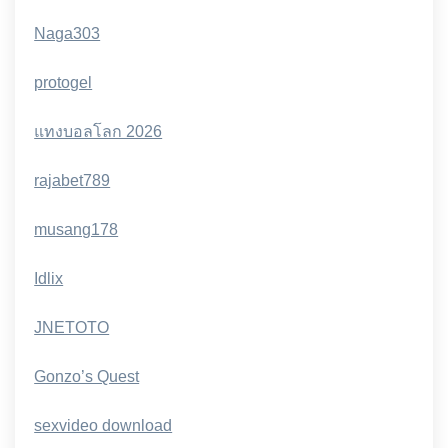
Naga303
protogel
แทงบอลโลก 2026
rajabet789
musang178
Idlix
JNETOTO
Gonzo’s Quest
sexvideo download