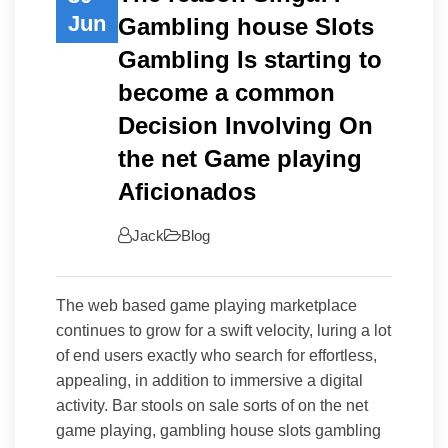
Jun
Gambling house Slots
Gambling Is starting to
become a common
Decision Involving On
the net Game playing
Aficionados
Jack
Blog
The web based game playing marketplace
continues to grow for a swift velocity, luring a lot
of end users exactly who search for effortless,
appealing, in addition to immersive a digital
activity. Bar stools on sale sorts of on the net
game playing, gambling house slots gambling