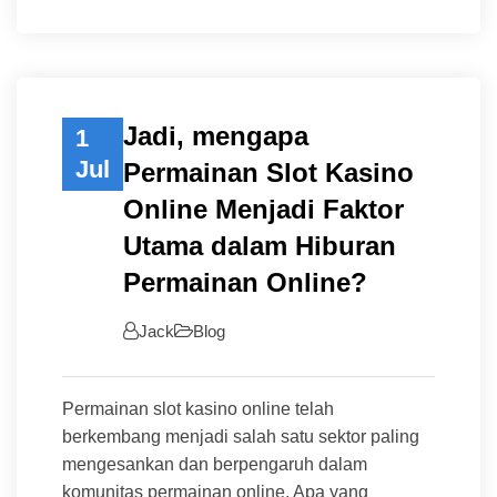
Jadi, mengapa
1
Jul
Permainan Slot Kasino
Online Menjadi Faktor
Utama dalam Hiburan
Permainan Online?
Jack
Blog
Permainan slot kasino online telah
berkembang menjadi salah satu sektor paling
mengesankan dan berpengaruh dalam
komunitas permainan online. Apa yang