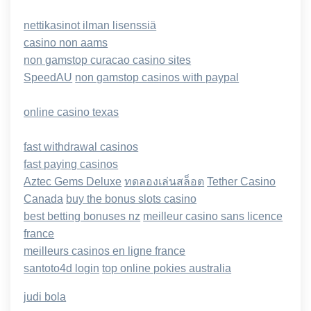
nettikasinot ilman lisenssiä
casino non aams
non gamstop curacao casino sites
SpeedAU
non gamstop casinos with paypal
online casino texas
fast withdrawal casinos
fast paying casinos
Aztec Gems Deluxe
ทดลองเล่นสล็อต
Tether Casino
Canada
buy the bonus slots casino
best betting bonuses nz
meilleur casino sans licence
france
meilleurs casinos en ligne france
santoto4d login
top online pokies australia
judi bola