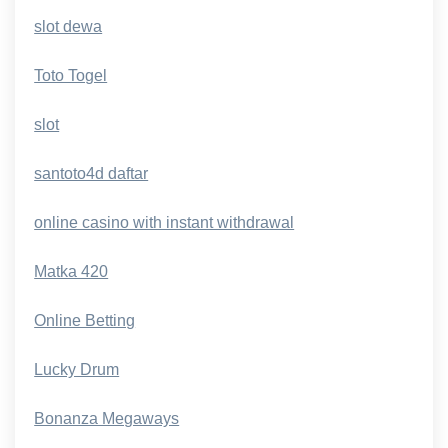
slot dewa
Toto Togel
slot
santoto4d daftar
online casino with instant withdrawal
Matka 420
Online Betting
Lucky Drum
Bonanza Megaways