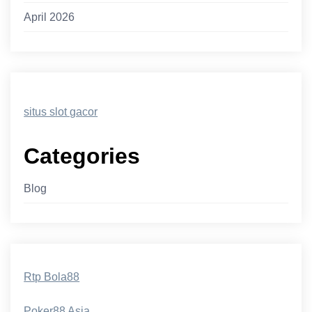
April 2026
situs slot gacor
Categories
Blog
Rtp Bola88
Poker88 Asia