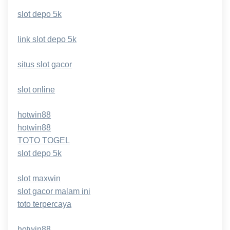
slot depo 5k
link slot depo 5k
situs slot gacor
slot online
hotwin88
hotwin88
TOTO TOGEL
slot depo 5k
slot maxwin
slot gacor malam ini
toto terpercaya
hotwin88