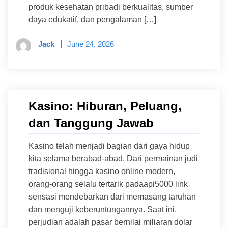
produk kesehatan pribadi berkualitas, sumber
daya edukatif, dan pengalaman […]
Jack
June 24, 2026
Kasino: Hiburan, Peluang,
dan Tanggung Jawab
Kasino telah menjadi bagian dari gaya hidup
kita selama berabad-abad. Dari permainan judi
tradisional hingga kasino online modern,
orang-orang selalu tertarik padaapi5000 link
sensasi mendebarkan dari memasang taruhan
dan menguji keberuntungannya. Saat ini,
perjudian adalah pasar bernilai miliaran dolar