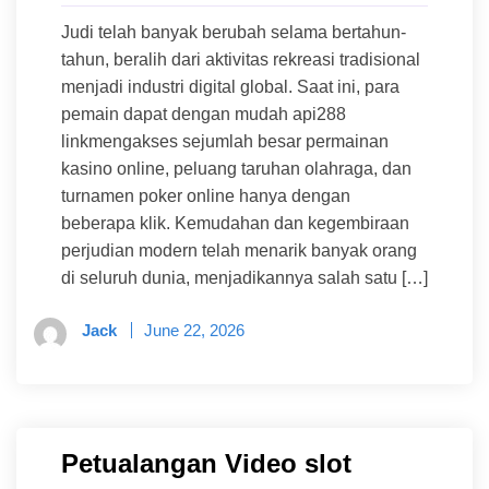
Judi telah banyak berubah selama bertahun-
tahun, beralih dari aktivitas rekreasi tradisional
menjadi industri digital global. Saat ini, para
pemain dapat dengan mudah api288
linkmengakses sejumlah besar permainan
kasino online, peluang taruhan olahraga, dan
turnamen poker online hanya dengan
beberapa klik. Kemudahan dan kegembiraan
perjudian modern telah menarik banyak orang
di seluruh dunia, menjadikannya salah satu […]
Jack
June 22, 2026
Petualangan Video slot