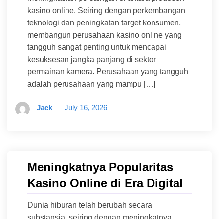
kasino online. Seiring dengan perkembangan
teknologi dan peningkatan target konsumen,
membangun perusahaan kasino online yang
tangguh sangat penting untuk mencapai
kesuksesan jangka panjang di sektor
permainan kamera. Perusahaan yang tangguh
adalah perusahaan yang mampu […]
Jack
July 16, 2026
Meningkatnya Popularitas
Kasino Online di Era Digital
Dunia hiburan telah berubah secara
substansial seiring dengan meningkatnya