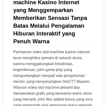
machine Kasino Internet
yang Menggemparkan
Memberikan Sensasi Tanpa
Batas Melalui Pengalaman
Hiburan Interaktif yang
Penuh Warna
Permainan video slot machine kasino internet
terus menghibur pemain di seluruh dunia
karena menggabungkan kreativitas,
kegembiraan, john game play yang
menguntungkan menjadi satu pengalaman
electric yang menyenangkan Slot777 Maxwin .
Hiburan video slot machine present day
menawarkan grafis yang berwarna-warni, tema
yang menarik, john fitur added bonus yang seru
yang mengubah sesi permainan biasa menjadi