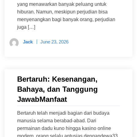
yang menawarkan banyak peluang untuk
hiburan. Namun, meskipun perjudian bisa
menyenangkan bagi banyak orang, perjudian
juga […]
Jack
June 23, 2026
Bertaruh: Kesenangan,
Bahaya, dan Tanggung
JawabManfaat
Bertaruh telah menjadi bagian dari budaya
manusia selama berabad-abad. Dari
permainan dadu kuno hingga kasino online
modern, orang selalu antusias dengandewa33