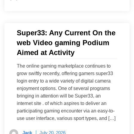
Super33: Any Current On the
web Video gaming Podium
Aimed at Activity
The online gaming marketplace continues to
grow swiftly recently, offering gamers super33
login entry to a wide variety of digital camera
enjoyment options. One of several programs
bringing in attention will be Super33, an
internet site . of which aspires to deliver an
participating gaming encounter via an easy-to-
use user interface, various sport types, and […]
Jack
July 20, 2026