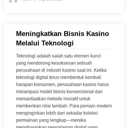
Meningkatkan Bisnis Kasino
Melalui Teknologi
Teknologi adalah salah satu elemen kunci
yang mendorong kesuksesan sebuah
perusahaan di industri kasino saat ini. Ketika
teknologi digital terus membentuk kembali
harapan konsumen, perusahaan kasino harus
melampaui model bisnis konvensional dan
memanfaatkan metode inovatif untuk
memberikan nilai tambah. Para pemain modern
menginginkan lebih dari sekadar koleksi
permainan yang lengkap—mereka
mengharapkan pengalaman digital yang