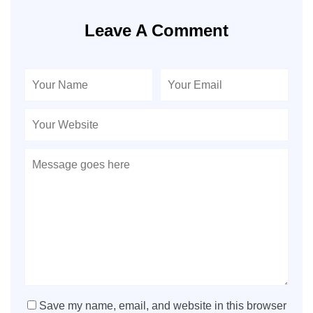
Leave A Comment
Save my name, email, and website in this browser