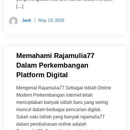
[…]
Jack
May 19, 2026
Memahami Rajamulia77
Dalam Perkembangan
Platform Digital
Mengenal Rajamulia77 Sebagai Istilah Online
Modern Perkembangan internet telah
menciptakan banyak istilah baru yang sering
muncul dalam berbagai pencarian digital.
Salah satu istilah yang banyak rajamulia77
dalam pembahasan online adalah