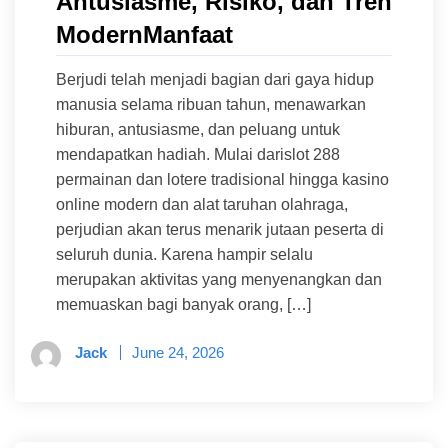
Antusiasme, Risiko, dan Tren
ModernManfaat
Berjudi telah menjadi bagian dari gaya hidup
manusia selama ribuan tahun, menawarkan
hiburan, antusiasme, dan peluang untuk
mendapatkan hadiah. Mulai darislot 288
permainan dan lotere tradisional hingga kasino
online modern dan alat taruhan olahraga,
perjudian akan terus menarik jutaan peserta di
seluruh dunia. Karena hampir selalu
merupakan aktivitas yang menyenangkan dan
memuaskan bagi banyak orang, […]
Jack
June 24, 2026