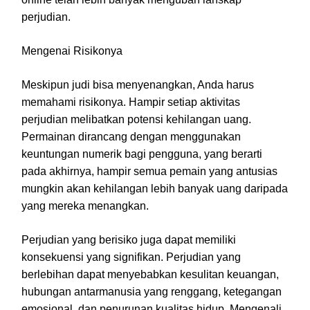
perjudian.
Mengenai Risikonya
Meskipun judi bisa menyenangkan, Anda harus
memahami risikonya. Hampir setiap aktivitas
perjudian melibatkan potensi kehilangan uang.
Permainan dirancang dengan menggunakan
keuntungan numerik bagi pengguna, yang berarti
pada akhirnya, hampir semua pemain yang antusias
mungkin akan kehilangan lebih banyak uang daripada
yang mereka menangkan.
Perjudian yang berisiko juga dapat memiliki
konsekuensi yang signifikan. Perjudian yang
berlebihan dapat menyebabkan kesulitan keuangan,
hubungan antarmanusia yang renggang, ketegangan
emosional, dan penurunan kualitas hidup. Mengenali