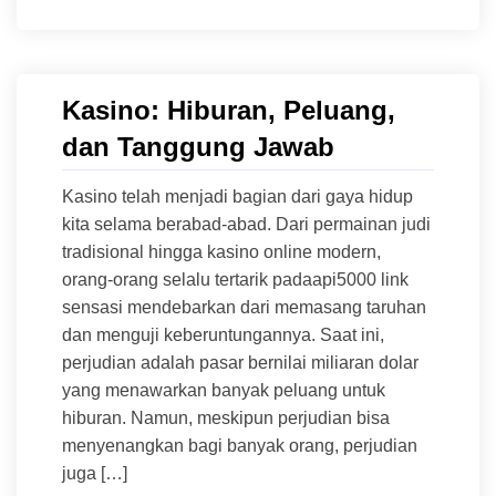
Kasino: Hiburan, Peluang,
dan Tanggung Jawab
Kasino telah menjadi bagian dari gaya hidup
kita selama berabad-abad. Dari permainan judi
tradisional hingga kasino online modern,
orang-orang selalu tertarik padaapi5000 link
sensasi mendebarkan dari memasang taruhan
dan menguji keberuntungannya. Saat ini,
perjudian adalah pasar bernilai miliaran dolar
yang menawarkan banyak peluang untuk
hiburan. Namun, meskipun perjudian bisa
menyenangkan bagi banyak orang, perjudian
juga […]