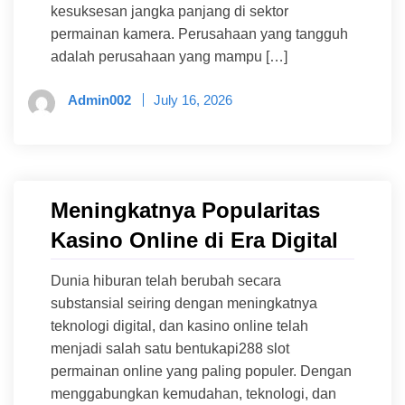
kesuksesan jangka panjang di sektor
permainan kamera. Perusahaan yang tangguh
adalah perusahaan yang mampu […]
Admin002
July 16, 2026
Meningkatnya Popularitas
Kasino Online di Era Digital
Dunia hiburan telah berubah secara
substansial seiring dengan meningkatnya
teknologi digital, dan kasino online telah
menjadi salah satu bentukapi288 slot
permainan online yang paling populer. Dengan
menggabungkan kemudahan, teknologi, dan