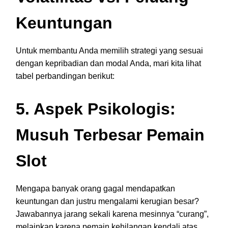
Keuntungan
Untuk membantu Anda memilih strategi yang sesuai
dengan kepribadian dan modal Anda, mari kita lihat
tabel perbandingan berikut:
5. Aspek Psikologis:
Musuh Terbesar Pemain
Slot
Mengapa banyak orang gagal mendapatkan
keuntungan dan justru mengalami kerugian besar?
Jawabannya jarang sekali karena mesinnya “curang”,
melainkan karena pemain kehilangan kendali atas