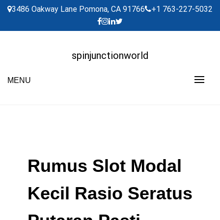
Skip
3486 Oakway Lane Pomona, CA 91766
+1 763-227-5032
to
content
spinjunctionworld
MENU
Rumus Slot Modal
Kecil Rasio Seratus