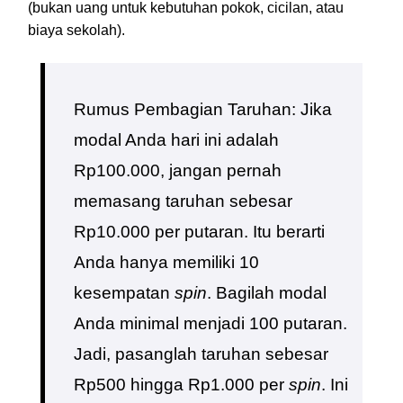
(bukan uang untuk kebutuhan pokok, cicilan, atau
biaya sekolah).
Rumus Pembagian Taruhan: Jika
modal Anda hari ini adalah
Rp100.000, jangan pernah
memasang taruhan sebesar
Rp10.000 per putaran. Itu berarti
Anda hanya memiliki 10
kesempatan
spin
. Bagilah modal
Anda minimal menjadi 100 putaran.
Jadi, pasanglah taruhan sebesar
Rp500 hingga Rp1.000 per
spin
. Ini