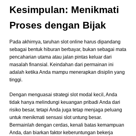
Kesimpulan: Menikmati
Proses dengan Bijak
Pada akhirnya, taruhan slot online harus dipandang
sebagai bentuk hiburan berbayar, bukan sebagai mata
pencaharian utama atau jalan pintas keluar dari
masalah finansial. Keindahan dari permainan ini
adalah ketika Anda mampu menerapkan disiplin yang
tinggi.
Dengan menguasai strategi slot modal kecil, Anda
tidak hanya melindungi keuangan pribadi Anda dari
risiko besar, tetapi Anda juga tetap menjaga peluang
untuk menikmati sensasi slot untung besar.
Bermainlah dengan cerdas, kenali batas kemampuan
Anda, dan biarkan faktor keberuntungan bekerja