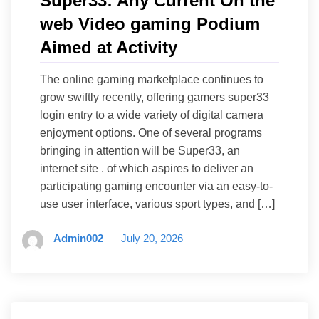
Super33: Any Current On the
web Video gaming Podium
Aimed at Activity
The online gaming marketplace continues to
grow swiftly recently, offering gamers super33
login entry to a wide variety of digital camera
enjoyment options. One of several programs
bringing in attention will be Super33, an
internet site . of which aspires to deliver an
participating gaming encounter via an easy-to-
use user interface, various sport types, and […]
Admin002
July 20, 2026