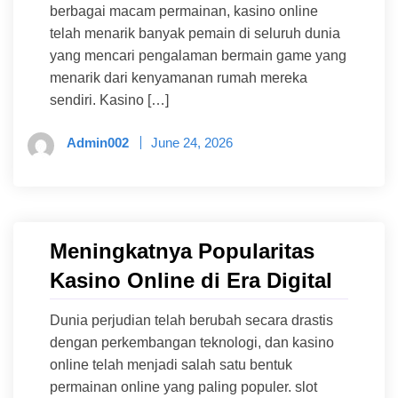
berbagai macam permainan, kasino online
telah menarik banyak pemain di seluruh dunia
yang mencari pengalaman bermain game yang
menarik dari kenyamanan rumah mereka
sendiri. Kasino […]
Admin002
June 24, 2026
Meningkatnya Popularitas
Kasino Online di Era Digital
Dunia perjudian telah berubah secara drastis
dengan perkembangan teknologi, dan kasino
online telah menjadi salah satu bentuk
permainan online yang paling populer. slot