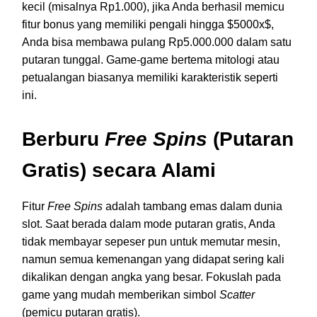
kecil (misalnya Rp1.000), jika Anda berhasil memicu
fitur bonus yang memiliki pengali hingga $5000x$,
Anda bisa membawa pulang Rp5.000.000 dalam satu
putaran tunggal. Game-game bertema mitologi atau
petualangan biasanya memiliki karakteristik seperti
ini.
Berburu
Free Spins
(Putaran
Gratis) secara Alami
Fitur
Free Spins
adalah tambang emas dalam dunia
slot. Saat berada dalam mode putaran gratis, Anda
tidak membayar sepeser pun untuk memutar mesin,
namun semua kemenangan yang didapat sering kali
dikalikan dengan angka yang besar. Fokuslah pada
game yang mudah memberikan simbol
Scatter
(pemicu putaran gratis).