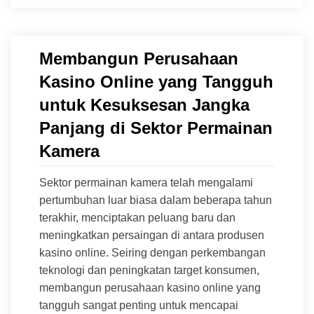
Membangun Perusahaan
Kasino Online yang Tangguh
untuk Kesuksesan Jangka
Panjang di Sektor Permainan
Kamera
Sektor permainan kamera telah mengalami
pertumbuhan luar biasa dalam beberapa tahun
terakhir, menciptakan peluang baru dan
meningkatkan persaingan di antara produsen
kasino online. Seiring dengan perkembangan
teknologi dan peningkatan target konsumen,
membangun perusahaan kasino online yang
tangguh sangat penting untuk mencapai