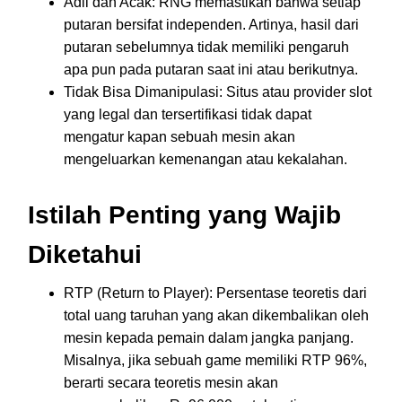
Adil dan Acak: RNG memastikan bahwa setiap
putaran bersifat independen. Artinya, hasil dari
putaran sebelumnya tidak memiliki pengaruh
apa pun pada putaran saat ini atau berikutnya.
Tidak Bisa Dimanipulasi: Situs atau provider slot
yang legal dan tersertifikasi tidak dapat
mengatur kapan sebuah mesin akan
mengeluarkan kemenangan atau kekalahan.
Istilah Penting yang Wajib
Diketahui
RTP (Return to Player): Persentase teoretis dari
total uang taruhan yang akan dikembalikan oleh
mesin kepada pemain dalam jangka panjang.
Misalnya, jika sebuah game memiliki RTP 96%,
berarti secara teoretis mesin akan