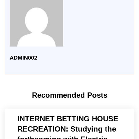
ADMIN002
Recommended Posts
INTERNET BETTING HOUSE
RECREATION: Studying the