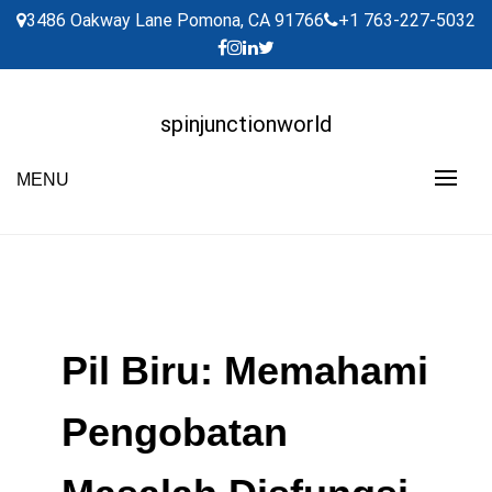
Skip
3486 Oakway Lane Pomona, CA 91766
+1 763-227-5032
to
content
spinjunctionworld
MENU
Pil Biru: Memahami
Pengobatan