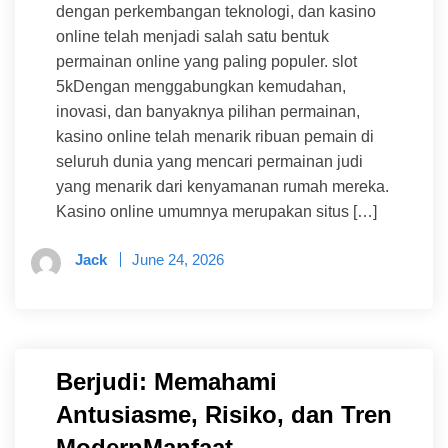
dengan perkembangan teknologi, dan kasino
online telah menjadi salah satu bentuk
permainan online yang paling populer. slot
5kDengan menggabungkan kemudahan,
inovasi, dan banyaknya pilihan permainan,
kasino online telah menarik ribuan pemain di
seluruh dunia yang mencari permainan judi
yang menarik dari kenyamanan rumah mereka.
Kasino online umumnya merupakan situs […]
Jack
June 24, 2026
Berjudi: Memahami
Antusiasme, Risiko, dan Tren
ModernManfaat