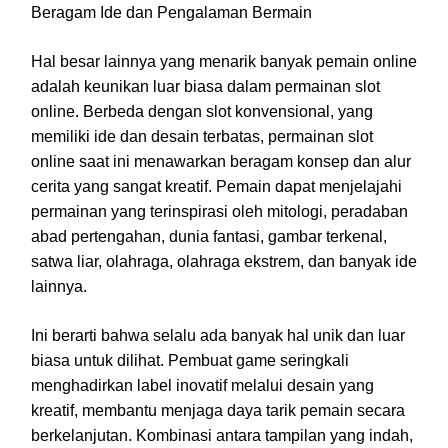
Beragam Ide dan Pengalaman Bermain
Hal besar lainnya yang menarik banyak pemain online
adalah keunikan luar biasa dalam permainan slot
online. Berbeda dengan slot konvensional, yang
memiliki ide dan desain terbatas, permainan slot
online saat ini menawarkan beragam konsep dan alur
cerita yang sangat kreatif. Pemain dapat menjelajahi
permainan yang terinspirasi oleh mitologi, peradaban
abad pertengahan, dunia fantasi, gambar terkenal,
satwa liar, olahraga, olahraga ekstrem, dan banyak ide
lainnya.
Ini berarti bahwa selalu ada banyak hal unik dan luar
biasa untuk dilihat. Pembuat game seringkali
menghadirkan label inovatif melalui desain yang
kreatif, membantu menjaga daya tarik pemain secara
berkelanjutan. Kombinasi antara tampilan yang indah,