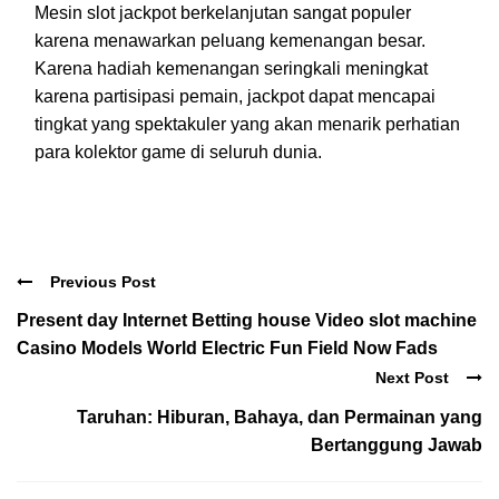
Mesin slot jackpot berkelanjutan sangat populer
karena menawarkan peluang kemenangan besar.
Karena hadiah kemenangan seringkali meningkat
karena partisipasi pemain, jackpot dapat mencapai
tingkat yang spektakuler yang akan menarik perhatian
para kolektor game di seluruh dunia.
Previous Post
Present day Internet Betting house Video slot machine
Casino Models World Electric Fun Field Now Fads
Next Post
Taruhan: Hiburan, Bahaya, dan Permainan yang
Bertanggung Jawab