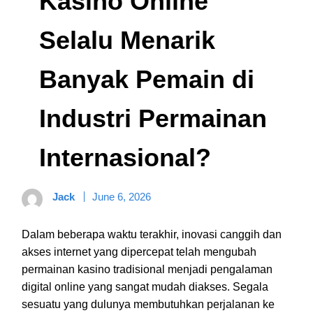
Kasino Online
Selalu Menarik
Banyak Pemain di
Industri Permainan
Internasional?
Jack
June 6, 2026
Dalam beberapa waktu terakhir, inovasi canggih dan
akses internet yang dipercepat telah mengubah
permainan kasino tradisional menjadi pengalaman
digital online yang sangat mudah diakses. Segala
sesuatu yang dulunya membutuhkan perjalanan ke