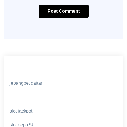
Post Comment
jepangbet daftar
slot jackpot
slot depo 5k