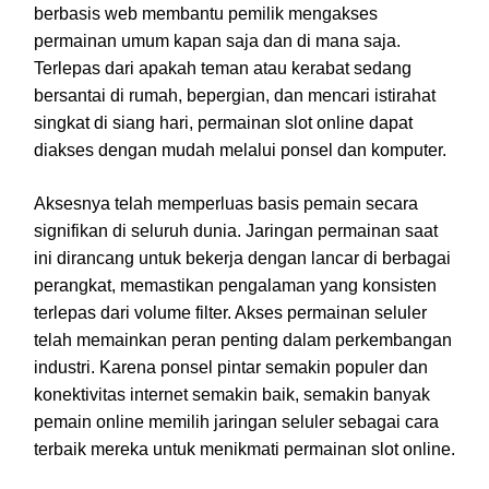
berbasis web membantu pemilik mengakses
permainan umum kapan saja dan di mana saja.
Terlepas dari apakah teman atau kerabat sedang
bersantai di rumah, bepergian, dan mencari istirahat
singkat di siang hari, permainan slot online dapat
diakses dengan mudah melalui ponsel dan komputer.
Aksesnya telah memperluas basis pemain secara
signifikan di seluruh dunia. Jaringan permainan saat
ini dirancang untuk bekerja dengan lancar di berbagai
perangkat, memastikan pengalaman yang konsisten
terlepas dari volume filter. Akses permainan seluler
telah memainkan peran penting dalam perkembangan
industri. Karena ponsel pintar semakin populer dan
konektivitas internet semakin baik, semakin banyak
pemain online memilih jaringan seluler sebagai cara
terbaik mereka untuk menikmati permainan slot online.