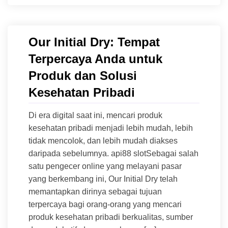
Our Initial Dry: Tempat
Terpercaya Anda untuk
Produk dan Solusi
Kesehatan Pribadi
Di era digital saat ini, mencari produk
kesehatan pribadi menjadi lebih mudah, lebih
tidak mencolok, dan lebih mudah diakses
daripada sebelumnya. api88 slotSebagai salah
satu pengecer online yang melayani pasar
yang berkembang ini, Our Initial Dry telah
memantapkan dirinya sebagai tujuan
terpercaya bagi orang-orang yang mencari
produk kesehatan pribadi berkualitas, sumber