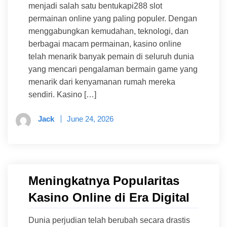
menjadi salah satu bentukapi288 slot
permainan online yang paling populer. Dengan
menggabungkan kemudahan, teknologi, dan
berbagai macam permainan, kasino online
telah menarik banyak pemain di seluruh dunia
yang mencari pengalaman bermain game yang
menarik dari kenyamanan rumah mereka
sendiri. Kasino […]
Jack
June 24, 2026
Meningkatnya Popularitas
Kasino Online di Era Digital
Dunia perjudian telah berubah secara drastis