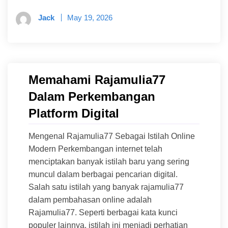
Jack
May 19, 2026
Memahami Rajamulia77
Dalam Perkembangan
Platform Digital
Mengenal Rajamulia77 Sebagai Istilah Online
Modern Perkembangan internet telah
menciptakan banyak istilah baru yang sering
muncul dalam berbagai pencarian digital.
Salah satu istilah yang banyak rajamulia77
dalam pembahasan online adalah
Rajamulia77. Seperti berbagai kata kunci
populer lainnya, istilah ini menjadi perhatian