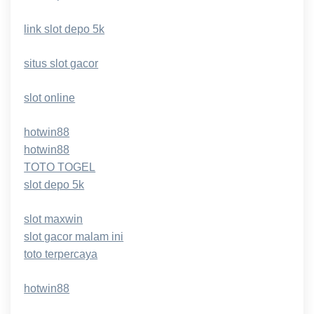
link slot depo 5k
situs slot gacor
slot online
hotwin88
hotwin88
TOTO TOGEL
slot depo 5k
slot maxwin
slot gacor malam ini
toto terpercaya
hotwin88