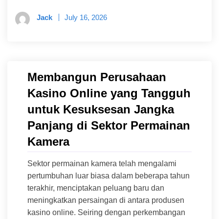
Jack
July 16, 2026
Membangun Perusahaan
Kasino Online yang Tangguh
untuk Kesuksesan Jangka
Panjang di Sektor Permainan
Kamera
Sektor permainan kamera telah mengalami
pertumbuhan luar biasa dalam beberapa tahun
terakhir, menciptakan peluang baru dan
meningkatkan persaingan di antara produsen
kasino online. Seiring dengan perkembangan