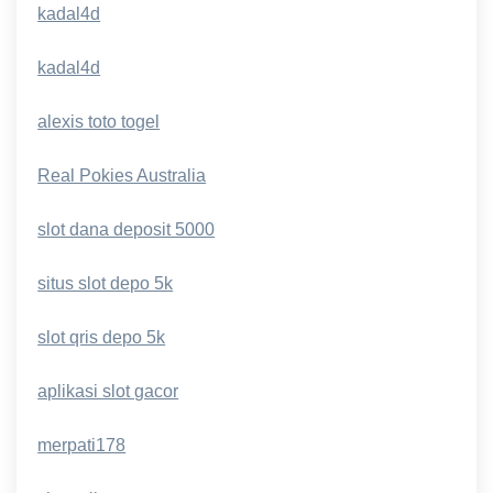
kadal4d
kadal4d
alexis toto togel
Real Pokies Australia
slot dana deposit 5000
situs slot depo 5k
slot qris depo 5k
aplikasi slot gacor
merpati178