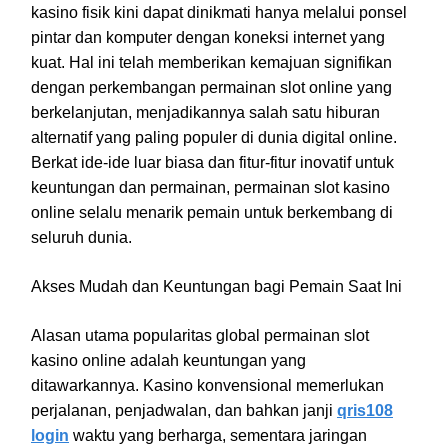
kasino fisik kini dapat dinikmati hanya melalui ponsel
pintar dan komputer dengan koneksi internet yang
kuat. Hal ini telah memberikan kemajuan signifikan
dengan perkembangan permainan slot online yang
berkelanjutan, menjadikannya salah satu hiburan
alternatif yang paling populer di dunia digital online.
Berkat ide-ide luar biasa dan fitur-fitur inovatif untuk
keuntungan dan permainan, permainan slot kasino
online selalu menarik pemain untuk berkembang di
seluruh dunia.
Akses Mudah dan Keuntungan bagi Pemain Saat Ini
Alasan utama popularitas global permainan slot
kasino online adalah keuntungan yang
ditawarkannya. Kasino konvensional memerlukan
perjalanan, penjadwalan, dan bahkan janji
qris108
login
waktu yang berharga, sementara jaringan