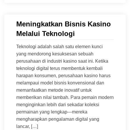
Meningkatkan Bisnis Kasino
Melalui Teknologi
Teknologi adalah salah satu elemen kunci
yang mendorong kesuksesan sebuah
perusahaan di industri kasino saat ini. Ketika
teknologi digital terus membentuk kembali
harapan konsumen, perusahaan kasino harus
melampaui model bisnis konvensional dan
memanfaatkan metode inovatif untuk
memberikan nilai tambah. Para pemain modern
menginginkan lebih dari sekadar koleksi
permainan yang lengkap—mereka
mengharapkan pengalaman digital yang
lancar, […]