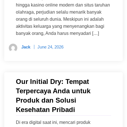
hingga kasino online modern dan situs taruhan
olahraga, perjudian selalu menarik banyak
orang di seluruh dunia. Meskipun ini adalah
aktivitas keluarga yang menyenangkan bagi
banyak orang, Anda harus menyadari […]
Jack
June 24, 2026
Our Initial Dry: Tempat
Terpercaya Anda untuk
Produk dan Solusi
Kesehatan Pribadi
Di era digital saat ini, mencari produk