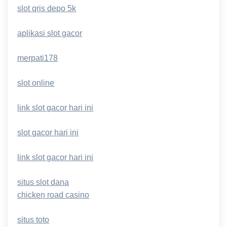
slot qris depo 5k
aplikasi slot gacor
merpati178
slot online
link slot gacor hari ini
slot gacor hari ini
link slot gacor hari ini
situs slot dana
chicken road casino
situs toto