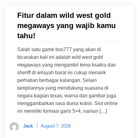
Fitur dalam wild west gold
megaways yang wajib kamu
tahu!
Salah satu game bos777 yang akan di
bicarakan kali ini adalah wild west gold
megaways yang mengambil tema ksatria dan
sheriff di wilayah barat ini cukup menarik
perhatian berbagai kalangan. Selain
tampilannya yang mendukung suasana di
negara bagian texas, warna dan gambar juga
menggambarkan rasa dunia koboi. Slot online
ini memiliki formasi garis 5×4, namun […]
Jack
August 7, 2026