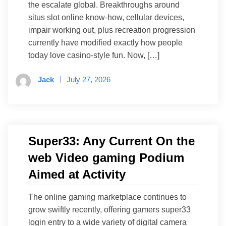
the escalate global. Breakthroughs around
situs slot online know-how, cellular devices,
impair working out, plus recreation progression
currently have modified exactly how people
today love casino-style fun. Now, […]
Jack
July 27, 2026
Super33: Any Current On the
web Video gaming Podium
Aimed at Activity
The online gaming marketplace continues to
grow swiftly recently, offering gamers super33
login entry to a wide variety of digital camera