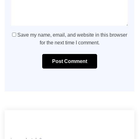
Save my name, email, and website in this browser
for the next time I comment.
Post Comment