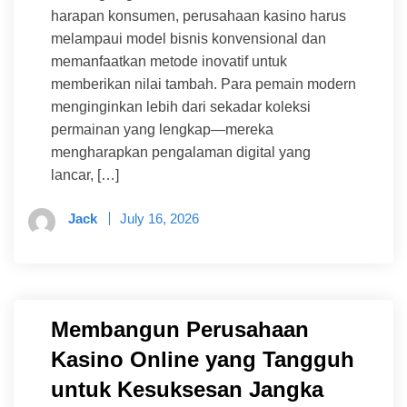
harapan konsumen, perusahaan kasino harus
melampaui model bisnis konvensional dan
memanfaatkan metode inovatif untuk
memberikan nilai tambah. Para pemain modern
menginginkan lebih dari sekadar koleksi
permainan yang lengkap—mereka
mengharapkan pengalaman digital yang
lancar, […]
Jack
July 16, 2026
Membangun Perusahaan
Kasino Online yang Tangguh
untuk Kesuksesan Jangka