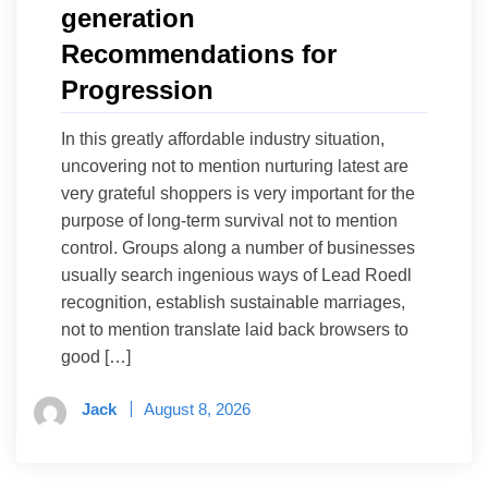
generation
Recommendations for
Progression
In this greatly affordable industry situation,
uncovering not to mention nurturing latest are
very grateful shoppers is very important for the
purpose of long-term survival not to mention
control. Groups along a number of businesses
usually search ingenious ways of Lead Roedl
recognition, establish sustainable marriages,
not to mention translate laid back browsers to
good […]
Jack
August 8, 2026