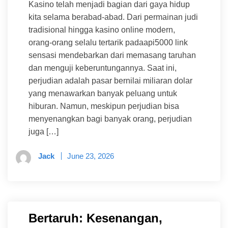
Kasino telah menjadi bagian dari gaya hidup
kita selama berabad-abad. Dari permainan judi
tradisional hingga kasino online modern,
orang-orang selalu tertarik padaapi5000 link
sensasi mendebarkan dari memasang taruhan
dan menguji keberuntungannya. Saat ini,
perjudian adalah pasar bernilai miliaran dolar
yang menawarkan banyak peluang untuk
hiburan. Namun, meskipun perjudian bisa
menyenangkan bagi banyak orang, perjudian
juga […]
Jack
June 23, 2026
Bertaruh: Kesenangan,