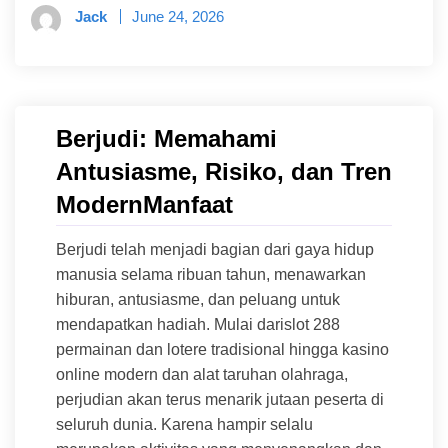
Jack
June 24, 2026
Berjudi: Memahami
Antusiasme, Risiko, dan Tren
ModernManfaat
Berjudi telah menjadi bagian dari gaya hidup
manusia selama ribuan tahun, menawarkan
hiburan, antusiasme, dan peluang untuk
mendapatkan hadiah. Mulai darislot 288
permainan dan lotere tradisional hingga kasino
online modern dan alat taruhan olahraga,
perjudian akan terus menarik jutaan peserta di
seluruh dunia. Karena hampir selalu