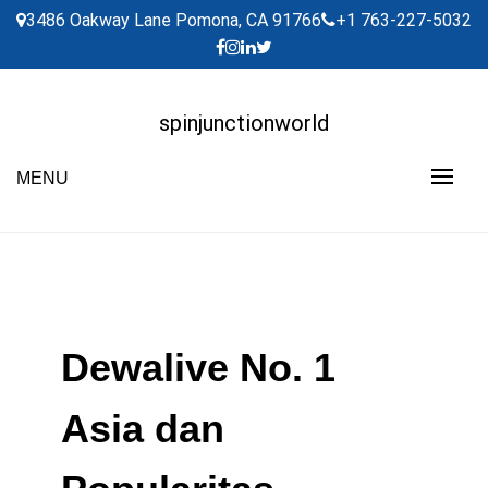
Skip
3486 Oakway Lane Pomona, CA 91766
+1 763-227-5032
to
content
spinjunctionworld
MENU
Dewalive No. 1
Asia dan