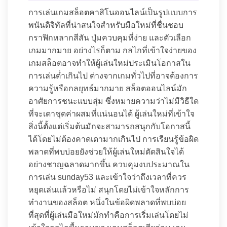
การเล่นเกมสล็อตคาสิโนออนไลน์เป็นรูปแบบการ
พนันดิจิทัลที่น่าสนใจสำหรับมือใหม่ที่ชื่นชอบ
กราฟิกหลากสีสัน ปุ่มควบคุมที่ง่าย และตัวเลือก
เกมมากมาย อย่างไรก็ตาม กลไกที่เข้าใจง่ายของ
เกมสล็อตอาจทำให้ผู้เล่นใหม่ประเมินโอกาสใน
การเล่นต่ำเกินไป ต่างจากเกมทั่วไปที่อาจต้องการ
ความรู้หรือกลยุทธ์มากมาย สล็อตออนไลน์มัก
อาศัยการชนะแบบสุ่ม ซึ่งหมายความว่าไม่มีวิธีใด
ที่จะเดาชุดค่าผสมที่แน่นอนได้ ผู้เล่นใหม่ที่เข้าใจ
สิ่งนี้ตั้งแต่เริ่มต้นมักจะสามารถสนุกกับโอกาสนี้
ได้โดยไม่ต้องคาดเดามากเกินไป การเรียนรู้ข้อผิด
พลาดที่พบบ่อยยังช่วยให้ผู้เล่นใหม่ตัดสินใจได้
อย่างชาญฉลาดมากขึ้น ควบคุมงบประมาณใน
การเล่น sunday53 และเข้าใจว่าถึงเวลาที่ควร
หยุดเล่นแล้วหรือไม่ สนุกโดยไม่เข้าใจหลักการ
ทำงานของสล็อต หนึ่งในข้อผิดพลาดที่พบบ่อย
ที่สุดที่ผู้เล่นมือใหม่มักทำคือการเริ่มเล่นโดยไม่