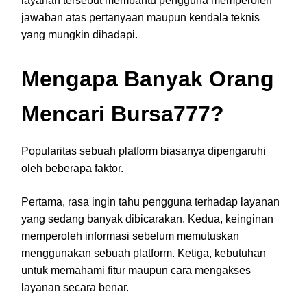
layanan tersebut membantu pengguna memperoleh
jawaban atas pertanyaan maupun kendala teknis
yang mungkin dihadapi.
Mengapa Banyak Orang
Mencari Bursa777?
Popularitas sebuah platform biasanya dipengaruhi
oleh beberapa faktor.
Pertama, rasa ingin tahu pengguna terhadap layanan
yang sedang banyak dibicarakan. Kedua, keinginan
memperoleh informasi sebelum memutuskan
menggunakan sebuah platform. Ketiga, kebutuhan
untuk memahami fitur maupun cara mengakses
layanan secara benar.