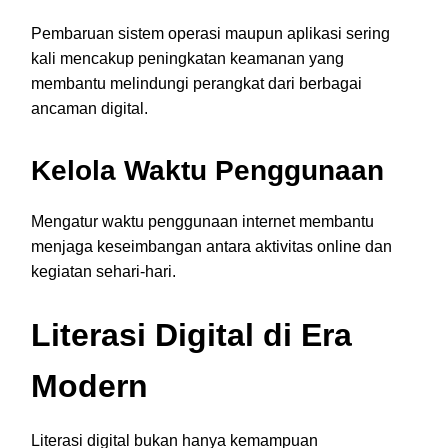
Pembaruan sistem operasi maupun aplikasi sering
kali mencakup peningkatan keamanan yang
membantu melindungi perangkat dari berbagai
ancaman digital.
Kelola Waktu Penggunaan
Mengatur waktu penggunaan internet membantu
menjaga keseimbangan antara aktivitas online dan
kegiatan sehari-hari.
Literasi Digital di Era
Modern
Literasi digital bukan hanya kemampuan