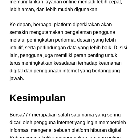
memungkinkan layanan online menjadi lebih cepat,
lebih aman, dan lebih mudah digunakan.
Ke depan, berbagai platform diperkirakan akan
semakin mengutamakan pengalaman pengguna
melalui peningkatan performa, desain yang lebih
intuitif, serta perlindungan data yang lebih baik. Di sisi
lain, pengguna juga memiliki peran penting untuk
terus meningkatkan kesadaran terhadap keamanan
digital dan penggunaan internet yang bertanggung
jawab.
Kesimpulan
Bursa777 merupakan salah satu nama yang sering
dicari oleh pengguna internet yang ingin memperoleh
informasi mengenai sebuah platform hiburan digital.
Sebagaimana ketika menggunakan layanan online