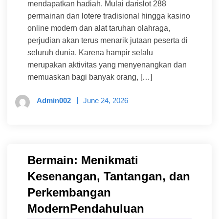
mendapatkan hadiah. Mulai darislot 288
permainan dan lotere tradisional hingga kasino
online modern dan alat taruhan olahraga,
perjudian akan terus menarik jutaan peserta di
seluruh dunia. Karena hampir selalu
merupakan aktivitas yang menyenangkan dan
memuaskan bagi banyak orang, […]
Admin002
June 24, 2026
Bermain: Menikmati
Kesenangan, Tantangan, dan
Perkembangan
ModernPendahuluan