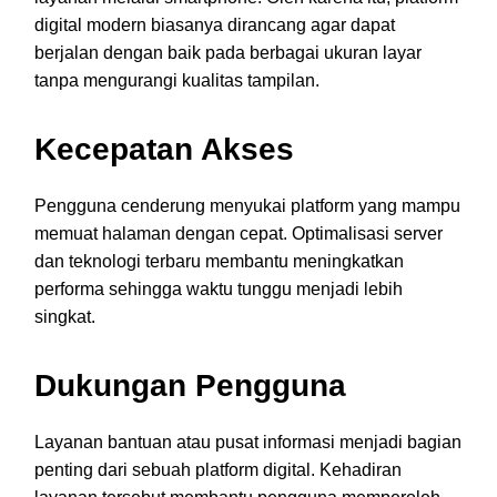
digital modern biasanya dirancang agar dapat
berjalan dengan baik pada berbagai ukuran layar
tanpa mengurangi kualitas tampilan.
Kecepatan Akses
Pengguna cenderung menyukai platform yang mampu
memuat halaman dengan cepat. Optimalisasi server
dan teknologi terbaru membantu meningkatkan
performa sehingga waktu tunggu menjadi lebih
singkat.
Dukungan Pengguna
Layanan bantuan atau pusat informasi menjadi bagian
penting dari sebuah platform digital. Kehadiran