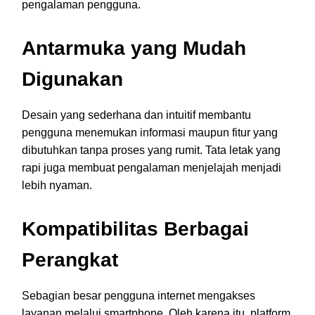
pengalaman pengguna.
Antarmuka yang Mudah
Digunakan
Desain yang sederhana dan intuitif membantu
pengguna menemukan informasi maupun fitur yang
dibutuhkan tanpa proses yang rumit. Tata letak yang
rapi juga membuat pengalaman menjelajah menjadi
lebih nyaman.
Kompatibilitas Berbagai
Perangkat
Sebagian besar pengguna internet mengakses
layanan melalui smartphone. Oleh karena itu, platform