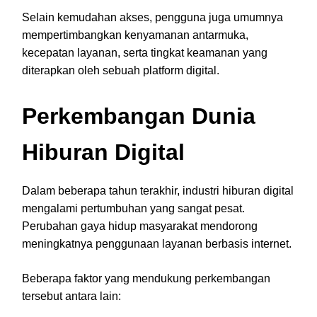
Selain kemudahan akses, pengguna juga umumnya
mempertimbangkan kenyamanan antarmuka,
kecepatan layanan, serta tingkat keamanan yang
diterapkan oleh sebuah platform digital.
Perkembangan Dunia
Hiburan Digital
Dalam beberapa tahun terakhir, industri hiburan digital
mengalami pertumbuhan yang sangat pesat.
Perubahan gaya hidup masyarakat mendorong
meningkatnya penggunaan layanan berbasis internet.
Beberapa faktor yang mendukung perkembangan
tersebut antara lain: