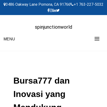
Skip
3486 Oakway Lane Pomona, CA 91766
+1 763-227-5032
to
content
spinjunctionworld
MENU
Bursa777 dan
Inovasi yang