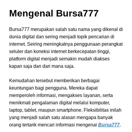
Mengenal Bursa777
Bursa777 merupakan salah satu nama yang dikenal di
dunia digital dan sering menjadi topik pencarian di
internet. Seiring meningkatnya penggunaan perangkat
seluler dan koneksi internet berkecepatan tinggi,
platform digital menjadi semakin mudah diakses
kapan saja dan dari mana saja.
Kemudahan tersebut memberikan berbagai
keuntungan bagi pengguna. Mereka dapat
memperoleh informasi, mengakses layanan, serta
menikmati pengalaman digital melalui komputer,
laptop, tablet, maupun smartphone. Fleksibilitas inilah
yang menjadi salah satu alasan mengapa banyak
orang tertarik mencari informasi mengenai
Bursa777
.