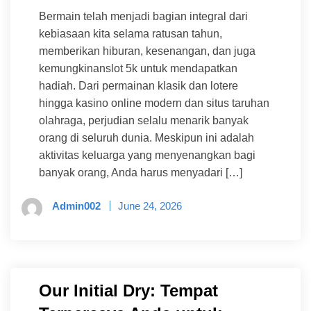
Bermain telah menjadi bagian integral dari
kebiasaan kita selama ratusan tahun,
memberikan hiburan, kesenangan, dan juga
kemungkinanslot 5k untuk mendapatkan
hadiah. Dari permainan klasik dan lotere
hingga kasino online modern dan situs taruhan
olahraga, perjudian selalu menarik banyak
orang di seluruh dunia. Meskipun ini adalah
aktivitas keluarga yang menyenangkan bagi
banyak orang, Anda harus menyadari […]
Admin002
June 24, 2026
Our Initial Dry: Tempat