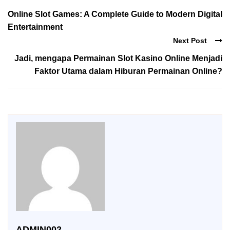
Online Slot Games: A Complete Guide to Modern Digital
Entertainment
Next Post
Jadi, mengapa Permainan Slot Kasino Online Menjadi
Faktor Utama dalam Hiburan Permainan Online?
ADMIN002