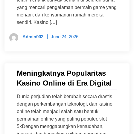
yang mencari pengalaman bermain game yang
menarik dari kenyamanan rumah mereka
sendiri. Kasino […]
Admin002
June 24, 2026
Meningkatnya Popularitas
Kasino Online di Era Digital
Dunia perjudian telah berubah secara drastis
dengan perkembangan teknologi, dan kasino
online telah menjadi salah satu bentuk
permainan online yang paling populer. slot
5kDengan menggabungkan kemudahan,
inovasi, dan banyaknya pilihan permainan,