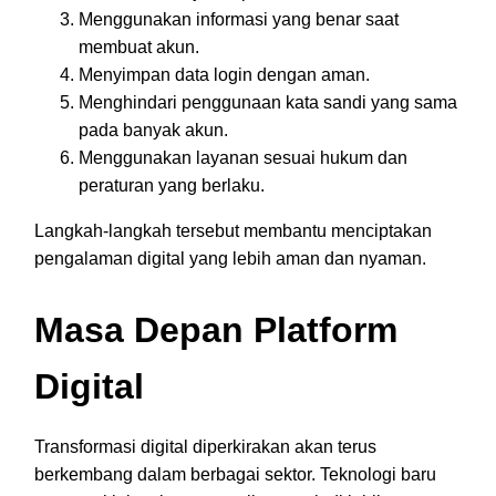
Menggunakan informasi yang benar saat
membuat akun.
Menyimpan data login dengan aman.
Menghindari penggunaan kata sandi yang sama
pada banyak akun.
Menggunakan layanan sesuai hukum dan
peraturan yang berlaku.
Langkah-langkah tersebut membantu menciptakan
pengalaman digital yang lebih aman dan nyaman.
Masa Depan Platform
Digital
Transformasi digital diperkirakan akan terus
berkembang dalam berbagai sektor. Teknologi baru