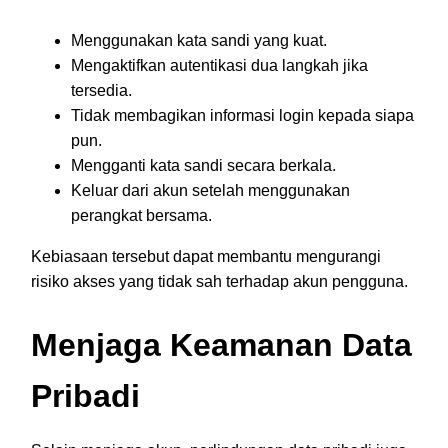
Menggunakan kata sandi yang kuat.
Mengaktifkan autentikasi dua langkah jika
tersedia.
Tidak membagikan informasi login kepada siapa
pun.
Mengganti kata sandi secara berkala.
Keluar dari akun setelah menggunakan
perangkat bersama.
Kebiasaan tersebut dapat membantu mengurangi
risiko akses yang tidak sah terhadap akun pengguna.
Menjaga Keamanan Data
Pribadi