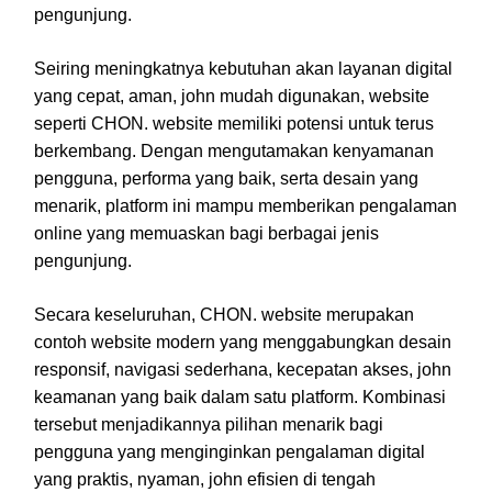
pengunjung.
Seiring meningkatnya kebutuhan akan layanan digital
yang cepat, aman, john mudah digunakan, website
seperti CHON. website memiliki potensi untuk terus
berkembang. Dengan mengutamakan kenyamanan
pengguna, performa yang baik, serta desain yang
menarik, platform ini mampu memberikan pengalaman
online yang memuaskan bagi berbagai jenis
pengunjung.
Secara keseluruhan, CHON. website merupakan
contoh website modern yang menggabungkan desain
responsif, navigasi sederhana, kecepatan akses, john
keamanan yang baik dalam satu platform. Kombinasi
tersebut menjadikannya pilihan menarik bagi
pengguna yang menginginkan pengalaman digital
yang praktis, nyaman, john efisien di tengah