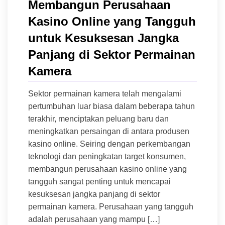
Membangun Perusahaan
Kasino Online yang Tangguh
untuk Kesuksesan Jangka
Panjang di Sektor Permainan
Kamera
Sektor permainan kamera telah mengalami
pertumbuhan luar biasa dalam beberapa tahun
terakhir, menciptakan peluang baru dan
meningkatkan persaingan di antara produsen
kasino online. Seiring dengan perkembangan
teknologi dan peningkatan target konsumen,
membangun perusahaan kasino online yang
tangguh sangat penting untuk mencapai
kesuksesan jangka panjang di sektor
permainan kamera. Perusahaan yang tangguh
adalah perusahaan yang mampu […]