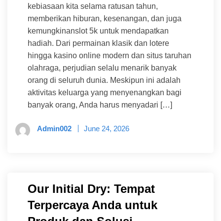
kebiasaan kita selama ratusan tahun,
memberikan hiburan, kesenangan, dan juga
kemungkinanslot 5k untuk mendapatkan
hadiah. Dari permainan klasik dan lotere
hingga kasino online modern dan situs taruhan
olahraga, perjudian selalu menarik banyak
orang di seluruh dunia. Meskipun ini adalah
aktivitas keluarga yang menyenangkan bagi
banyak orang, Anda harus menyadari […]
Admin002
June 24, 2026
Our Initial Dry: Tempat
Terpercaya Anda untuk