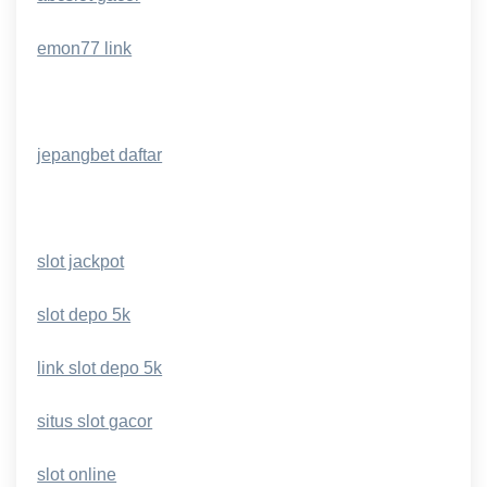
emon77 link
jepangbet daftar
slot jackpot
slot depo 5k
link slot depo 5k
situs slot gacor
slot online