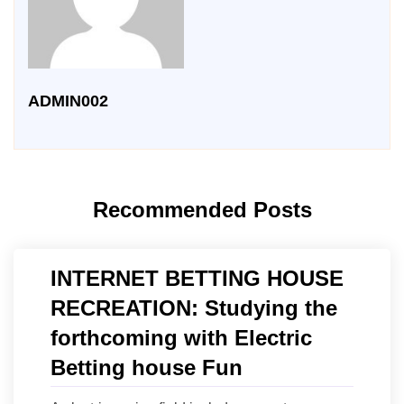
ADMIN002
Recommended Posts
INTERNET BETTING HOUSE
RECREATION: Studying the
forthcoming with Electric
Betting house Fun