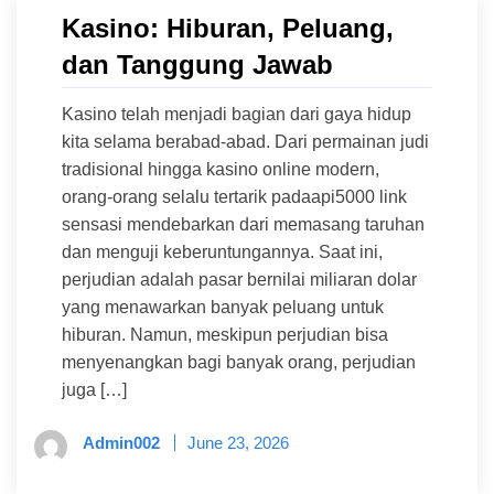
Kasino: Hiburan, Peluang,
dan Tanggung Jawab
Kasino telah menjadi bagian dari gaya hidup
kita selama berabad-abad. Dari permainan judi
tradisional hingga kasino online modern,
orang-orang selalu tertarik padaapi5000 link
sensasi mendebarkan dari memasang taruhan
dan menguji keberuntungannya. Saat ini,
perjudian adalah pasar bernilai miliaran dolar
yang menawarkan banyak peluang untuk
hiburan. Namun, meskipun perjudian bisa
menyenangkan bagi banyak orang, perjudian
juga […]
Admin002
June 23, 2026