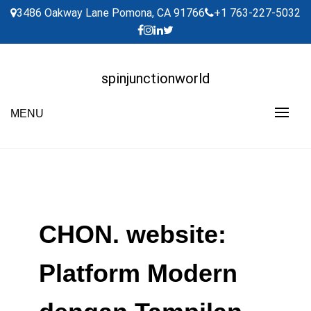
Skip
3486 Oakway Lane Pomona, CA 91766
+1 763-227-5032
to
content
spinjunctionworld
MENU
CHON. website:
Platform Modern