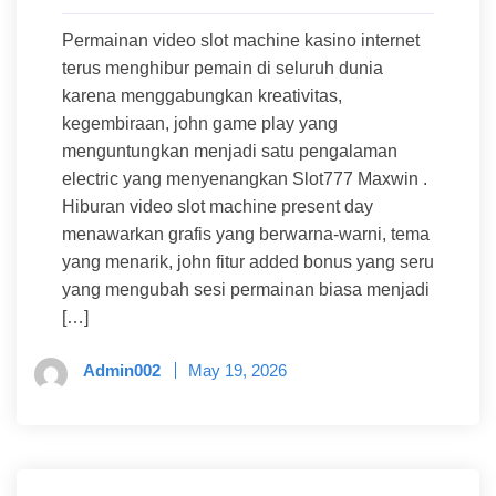
Permainan video slot machine kasino internet
terus menghibur pemain di seluruh dunia
karena menggabungkan kreativitas,
kegembiraan, john game play yang
menguntungkan menjadi satu pengalaman
electric yang menyenangkan Slot777 Maxwin .
Hiburan video slot machine present day
menawarkan grafis yang berwarna-warni, tema
yang menarik, john fitur added bonus yang seru
yang mengubah sesi permainan biasa menjadi
[…]
Admin002
May 19, 2026