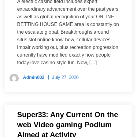
A electric casino field includes expert
extraordinary advancement over the past years,
as well as global recognition of your ONLINE
BETTING HOUSE GAME area is constantly on
the escalate global. Breakthroughs around
situs slot online know-how, cellular devices,
impair working out, plus recreation progression
currently have modified exactly how people
today love casino-style fun. Now, […]
Admin002
July 27, 2026
Super33: Any Current On the
web Video gaming Podium
Aimed at Activity