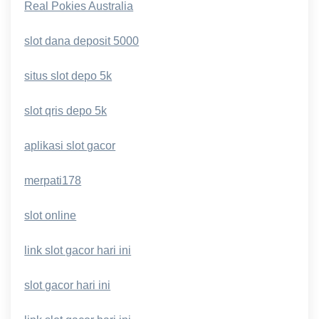
Real Pokies Australia
slot dana deposit 5000
situs slot depo 5k
slot qris depo 5k
aplikasi slot gacor
merpati178
slot online
link slot gacor hari ini
slot gacor hari ini