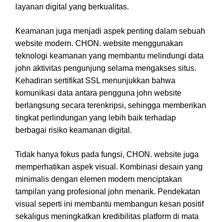
layanan digital yang berkualitas.
Keamanan juga menjadi aspek penting dalam sebuah
website modern. CHON. website menggunakan
teknologi keamanan yang membantu melindungi data
john aktivitas pengunjung selama mengakses situs.
Kehadiran sertifikat SSL menunjukkan bahwa
komunikasi data antara pengguna john website
berlangsung secara terenkripsi, sehingga memberikan
tingkat perlindungan yang lebih baik terhadap
berbagai risiko keamanan digital.
Tidak hanya fokus pada fungsi, CHON. website juga
memperhatikan aspek visual. Kombinasi desain yang
minimalis dengan elemen modern menciptakan
tampilan yang profesional john menarik. Pendekatan
visual seperti ini membantu membangun kesan positif
sekaligus meningkatkan kredibilitas platform di mata