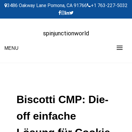
Skip
3486 Oakway Lane Pomona, CA 91766
+1 763-227-5032
to
content
spinjunctionworld
MENU
Biscotti CMP: Die-
off einfache