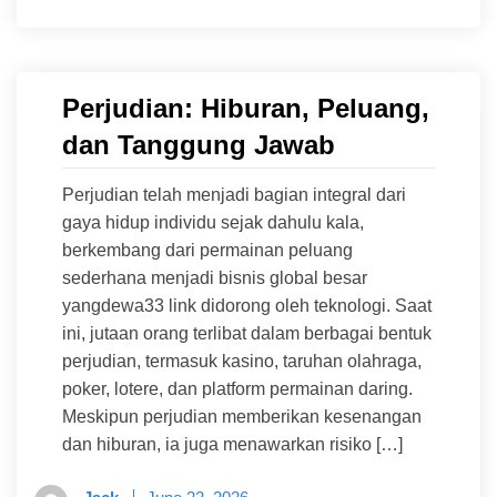
Perjudian: Hiburan, Peluang,
dan Tanggung Jawab
Perjudian telah menjadi bagian integral dari
gaya hidup individu sejak dahulu kala,
berkembang dari permainan peluang
sederhana menjadi bisnis global besar
yangdewa33 link didorong oleh teknologi. Saat
ini, jutaan orang terlibat dalam berbagai bentuk
perjudian, termasuk kasino, taruhan olahraga,
poker, lotere, dan platform permainan daring.
Meskipun perjudian memberikan kesenangan
dan hiburan, ia juga menawarkan risiko […]