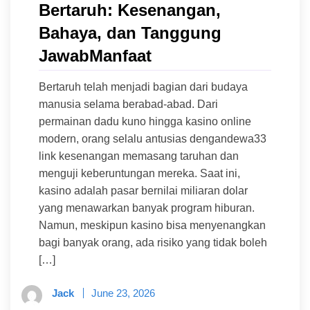
Bertaruh: Kesenangan,
Bahaya, dan Tanggung
JawabManfaat
Bertaruh telah menjadi bagian dari budaya
manusia selama berabad-abad. Dari
permainan dadu kuno hingga kasino online
modern, orang selalu antusias dengandewa33
link kesenangan memasang taruhan dan
menguji keberuntungan mereka. Saat ini,
kasino adalah pasar bernilai miliaran dolar
yang menawarkan banyak program hiburan.
Namun, meskipun kasino bisa menyenangkan
bagi banyak orang, ada risiko yang tidak boleh
[…]
Jack
June 23, 2026