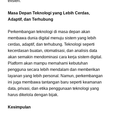
efisien.
Masa Depan Teknologi yang Lebih Cerdas,
Adaptif, dan Terhubung
Perkembangan teknologi di masa depan akan
membawa dunia digital menuju sistem yang lebih
cerdas, adaptif, dan terhubung. Teknologi seperti
kecerdasan buatan, otomatisasi, dan analisis data
akan semakin mendominasi cara kerja sistem digital.
Platform akan mampu memahami kebutuhan
pengguna secara lebih mendalam dan memberikan
layanan yang lebih personal. Namun, perkembangan
ini juga membawa tantangan baru seperti keamanan
data, privasi, dan etika penggunaan teknologi yang
harus dikelola dengan bijak.
Kesimpulan