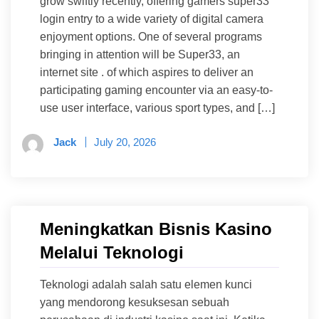
grow swiftly recently, offering gamers super33
login entry to a wide variety of digital camera
enjoyment options. One of several programs
bringing in attention will be Super33, an
internet site . of which aspires to deliver an
participating gaming encounter via an easy-to-
use user interface, various sport types, and […]
Jack
July 20, 2026
Meningkatkan Bisnis Kasino
Melalui Teknologi
Teknologi adalah salah satu elemen kunci
yang mendorong kesuksesan sebuah