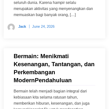
seluruh dunia. Karena hampir selalu
merupakan aktivitas yang menyenangkan dan
memuaskan bagi banyak orang, […]
Jack
June 24, 2026
Bermain: Menikmati
Kesenangan, Tantangan, dan
Perkembangan
ModernPendahuluan
Bermain telah menjadi bagian integral dari
kebiasaan kita selama ratusan tahun,
memberikan hiburan, kesenangan, dan juga