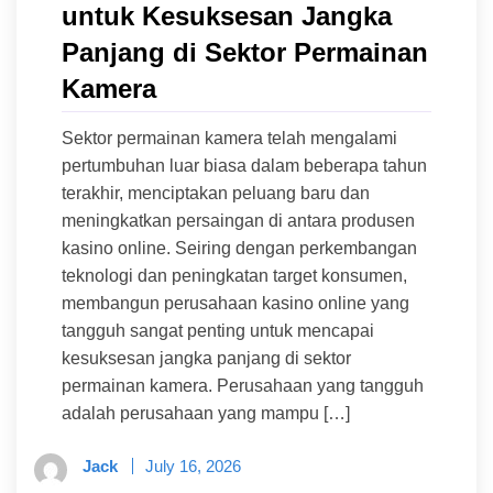
untuk Kesuksesan Jangka
Panjang di Sektor Permainan
Kamera
Sektor permainan kamera telah mengalami
pertumbuhan luar biasa dalam beberapa tahun
terakhir, menciptakan peluang baru dan
meningkatkan persaingan di antara produsen
kasino online. Seiring dengan perkembangan
teknologi dan peningkatan target konsumen,
membangun perusahaan kasino online yang
tangguh sangat penting untuk mencapai
kesuksesan jangka panjang di sektor
permainan kamera. Perusahaan yang tangguh
adalah perusahaan yang mampu […]
Jack
July 16, 2026