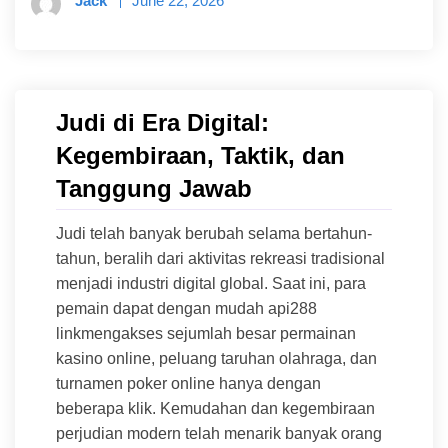
Jack
June 22, 2026
Judi di Era Digital:
Kegembiraan, Taktik, dan
Tanggung Jawab
Judi telah banyak berubah selama bertahun-
tahun, beralih dari aktivitas rekreasi tradisional
menjadi industri digital global. Saat ini, para
pemain dapat dengan mudah api288
linkmengakses sejumlah besar permainan
kasino online, peluang taruhan olahraga, dan
turnamen poker online hanya dengan
beberapa klik. Kemudahan dan kegembiraan
perjudian modern telah menarik banyak orang