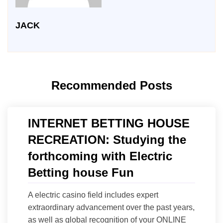
JACK
Recommended Posts
INTERNET BETTING HOUSE
RECREATION: Studying the
forthcoming with Electric
Betting house Fun
A electric casino field includes expert
extraordinary advancement over the past years,
as well as global recognition of your ONLINE