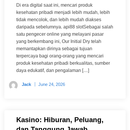
Di era digital saat ini, mencari produk
kesehatan pribadi menjadi lebih mudah, lebih
tidak mencolok, dan lebih mudah diakses
daripada sebelumnya. api88 slotSebagai salah
satu pengecer online yang melayani pasar
yang berkembang ini, Our Initial Dry telah
memantapkan dirinya sebagai tujuan
terpercaya bagi orang-orang yang mencari
produk kesehatan pribadi berkualitas, sumber
daya edukatif, dan pengalaman […]
Jack
June 24, 2026
Kasino: Hiburan, Peluang,
dan Tanggung Jawab