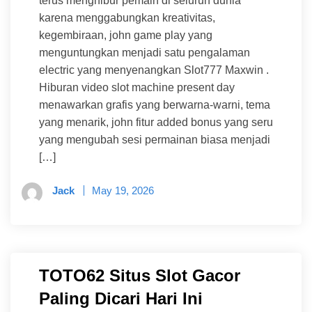
terus menghibur pemain di seluruh dunia
karena menggabungkan kreativitas,
kegembiraan, john game play yang
menguntungkan menjadi satu pengalaman
electric yang menyenangkan Slot777 Maxwin .
Hiburan video slot machine present day
menawarkan grafis yang berwarna-warni, tema
yang menarik, john fitur added bonus yang seru
yang mengubah sesi permainan biasa menjadi
[…]
Jack
May 19, 2026
TOTO62 Situs Slot Gacor
Paling Dicari Hari Ini