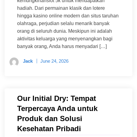
kemungkinanslot 5k untuk mendapatkan
hadiah. Dari permainan klasik dan lotere
hingga kasino online modern dan situs taruhan
olahraga, perjudian selalu menarik banyak
orang di seluruh dunia. Meskipun ini adalah
aktivitas keluarga yang menyenangkan bagi
banyak orang, Anda harus menyadari […]
Jack
June 24, 2026
Our Initial Dry: Tempat
Terpercaya Anda untuk
Produk dan Solusi
Kesehatan Pribadi