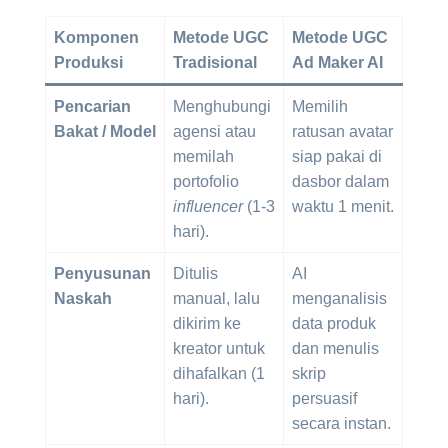
Komponen
Metode UGC
Metode UGC
Produksi
Tradisional
Ad Maker AI
Pencarian
Menghubungi
Memilih
Bakat / Model
agensi atau
ratusan avatar
memilah
siap pakai di
portofolio
dasbor dalam
influencer
(1-3
waktu 1 menit.
hari).
Penyusunan
Ditulis
AI
Naskah
manual, lalu
menganalisis
dikirim ke
data produk
kreator untuk
dan menulis
dihafalkan (1
skrip
hari).
persuasif
secara instan.