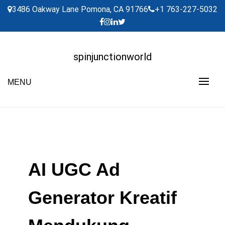
Skip
3486 Oakway Lane Pomona, CA 91766
+1 763-227-5032
to
content
spinjunctionworld
MENU
AI UGC Ad
Generator Kreatif