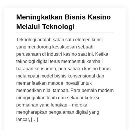
Meningkatkan Bisnis Kasino
Melalui Teknologi
Teknologi adalah salah satu elemen kunci
yang mendorong kesuksesan sebuah
perusahaan di industri kasino saat ini. Ketika
teknologi digital terus membentuk kembali
harapan konsumen, perusahaan kasino harus
melampaui model bisnis konvensional dan
memanfaatkan metode inovatif untuk
memberikan nilai tambah. Para pemain modern
menginginkan lebih dari sekadar koleksi
permainan yang lengkap—mereka
mengharapkan pengalaman digital yang
lancar, […]