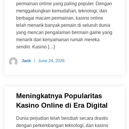
permainan online yang paling populer. Dengan
menggabungkan kemudahan, teknologi, dan
berbagai macam permainan, kasino online
telah menarik banyak pemain di seluruh dunia
yang mencari pengalaman bermain game yang
menarik dari kenyamanan rumah mereka
sendiri. Kasino […]
Jack
June 24, 2026
Meningkatnya Popularitas
Kasino Online di Era Digital
Dunia perjudian telah berubah secara drastis
dengan perkembangan teknologi, dan kasino