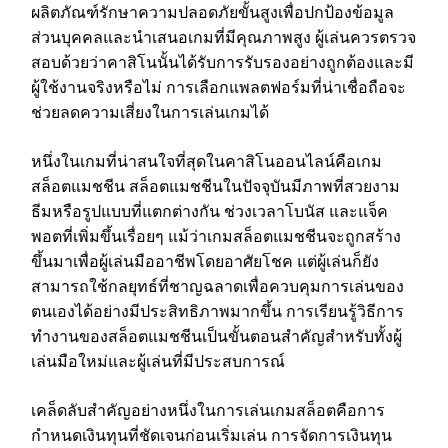
ผลิตภัณฑ์รักษาความปลอดภัยขั้นสูงเพื่อปกป้องข้อมูล
ส่วนบุคคลและนำเสนอเกมที่มีคุณภาพสูง ผู้เล่นควรตรวจ
สอบด้วยว่าคาสิโนนั้นได้รับการรับรองอย่างถูกต้องและมี
ผู้ใช้งานจริงหรือไม่ การเลือกแพลตฟอร์มที่น่าเชื่อถือจะ
ช่วยลดความเสี่ยงในการเล่นเกมได้
หนึ่งในเกมที่น่าสนใจที่สุดในคาสิโนออนไลน์คือเกม
สล็อตแมชชีน สล็อตแมชชีนในปัจจุบันมีภาพที่สวยงาม
ธีมหรือรูปแบบที่แตกต่างกัน ช่วงเวลาโบนัส และแจ็ค
พอตที่เพิ่มขึ้นเรื่อยๆ แม้ว่าเกมสล็อตแมชชีนจะถูกสร้าง
ขึ้นมาเพื่อผู้เล่นมืออาชีพโดยอาศัยโชค แต่ผู้เล่นก็ยัง
สามารถใช้กลยุทธ์ที่ชาญฉลาดเพื่อควบคุมการเล่นของ
ตนเองได้อย่างมีประสิทธิภาพมากขึ้น การเรียนรู้วิธีการ
ทำงานของสล็อตแมชชีนเป็นขั้นตอนสำคัญสำหรับทั้งผู้
เล่นมือใหม่และผู้เล่นที่มีประสบการณ์
เคล็ดลับสำคัญอย่างหนึ่งในการเล่นเกมสล็อตคือการ
กำหนดเงินทุนที่ชัดเจนก่อนเริ่มเล่น การจัดการเงินทุน