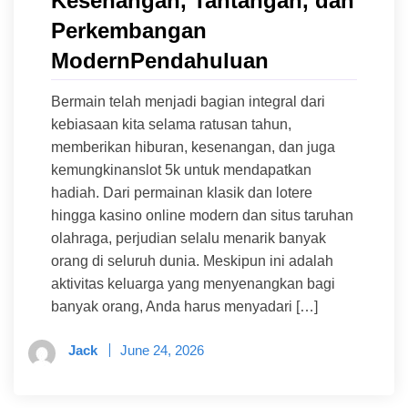
Kesenangan, Tantangan, dan
Perkembangan
ModernPendahuluan
Bermain telah menjadi bagian integral dari
kebiasaan kita selama ratusan tahun,
memberikan hiburan, kesenangan, dan juga
kemungkinanslot 5k untuk mendapatkan
hadiah. Dari permainan klasik dan lotere
hingga kasino online modern dan situs taruhan
olahraga, perjudian selalu menarik banyak
orang di seluruh dunia. Meskipun ini adalah
aktivitas keluarga yang menyenangkan bagi
banyak orang, Anda harus menyadari […]
Jack
June 24, 2026