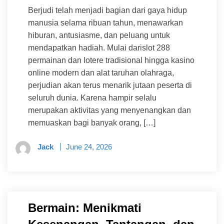
Berjudi telah menjadi bagian dari gaya hidup
manusia selama ribuan tahun, menawarkan
hiburan, antusiasme, dan peluang untuk
mendapatkan hadiah. Mulai darislot 288
permainan dan lotere tradisional hingga kasino
online modern dan alat taruhan olahraga,
perjudian akan terus menarik jutaan peserta di
seluruh dunia. Karena hampir selalu
merupakan aktivitas yang menyenangkan dan
memuaskan bagi banyak orang, […]
Jack
June 24, 2026
Bermain: Menikmati