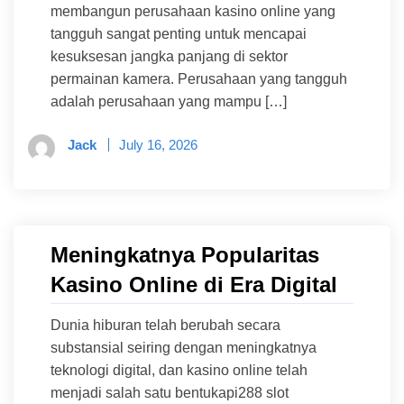
membangun perusahaan kasino online yang
tangguh sangat penting untuk mencapai
kesuksesan jangka panjang di sektor
permainan kamera. Perusahaan yang tangguh
adalah perusahaan yang mampu […]
Jack
July 16, 2026
Meningkatnya Popularitas
Kasino Online di Era Digital
Dunia hiburan telah berubah secara
substansial seiring dengan meningkatnya
teknologi digital, dan kasino online telah
menjadi salah satu bentukapi288 slot