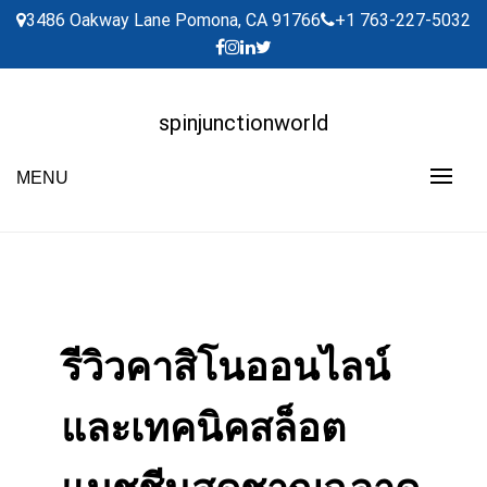
Skip
3486 Oakway Lane Pomona, CA 91766
+1 763-227-5032
to
content
spinjunctionworld
MENU
รีวิวคาสิโนออนไลน์
และเทคนิคสล็อต