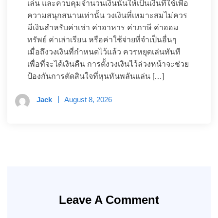
เล่น และควบคุมจำนวนเงินนั้นให้เป็นเงินที่ใช้เพื่อ
ความสนุกสนานเท่านั้น วงเงินที่เหมาะสมไม่ควร
มีเงินสำหรับค่าเช่า ค่าอาหาร ค่าภาษี ค่าออม
ทรัพย์ ค่าเล่าเรียน หรือค่าใช้จ่ายที่จำเป็นอื่นๆ
เมื่อถึงวงเงินที่กำหนดไว้แล้ว ควรหยุดเล่นทันที
เพื่อที่จะได้เงินคืน การตั้งวงเงินไว้ล่วงหน้าจะช่วย
ป้องกันการตัดสินใจที่หุนหันพลันแล่น […]
Jack
August 8, 2026
Leave A Comment