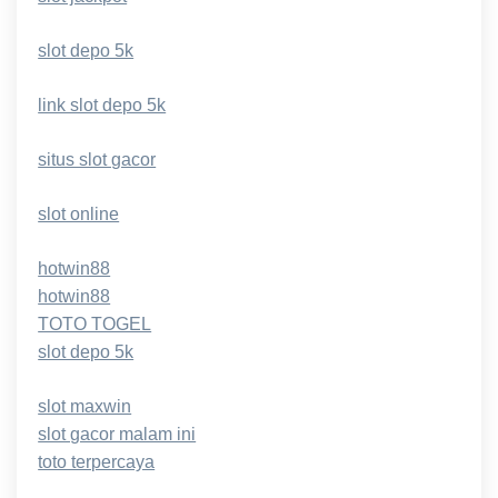
slot depo 5k
link slot depo 5k
situs slot gacor
slot online
hotwin88
hotwin88
TOTO TOGEL
slot depo 5k
slot maxwin
slot gacor malam ini
toto terpercaya