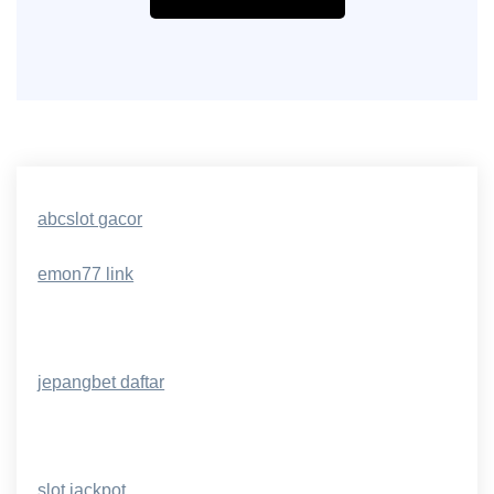
abcslot gacor
emon77 link
jepangbet daftar
slot jackpot