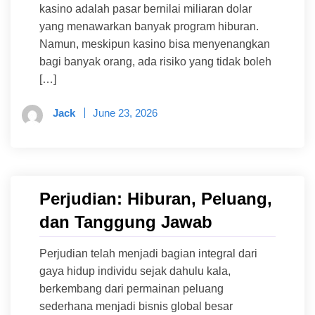
kasino adalah pasar bernilai miliaran dolar
yang menawarkan banyak program hiburan.
Namun, meskipun kasino bisa menyenangkan
bagi banyak orang, ada risiko yang tidak boleh
[…]
Jack
June 23, 2026
Perjudian: Hiburan, Peluang,
dan Tanggung Jawab
Perjudian telah menjadi bagian integral dari
gaya hidup individu sejak dahulu kala,
berkembang dari permainan peluang
sederhana menjadi bisnis global besar