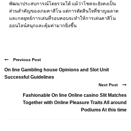
พัฒนาประสบการณ์โดยรวมได้ แม้ว่าโชคจะยังคงเป็น
ส่วนสำคัญของเกมคาสิโน แต่การตัดสินใจที่ชาญฉลาด
และกลยุทธ์การเล่นที่รอบคอบจะทำให้การเล่นคาสิโน
ออนไลน์สนุกและคุ้มค่ามากยิ่งขึ้น
Previous Post
On line Gambling house Opinions and Slot Unit
Successful Guidelines
Next Post
Fashionable On line Online casino Slit Matches
Together with Online Pleasure Traits All around
Podiums At this time