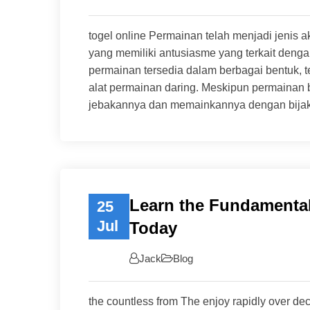
togel online Permainan telah menjadi jenis a
yang memiliki antusiasme yang terkait denga
permainan tersedia dalam berbagai bentuk, te
alat permainan daring. Meskipun permaina
jebakannya dan memainkannya dengan bijak.
Learn the Fundamental
25
Jul
Today
Jack
Blog
the countless from The enjoy rapidly over de