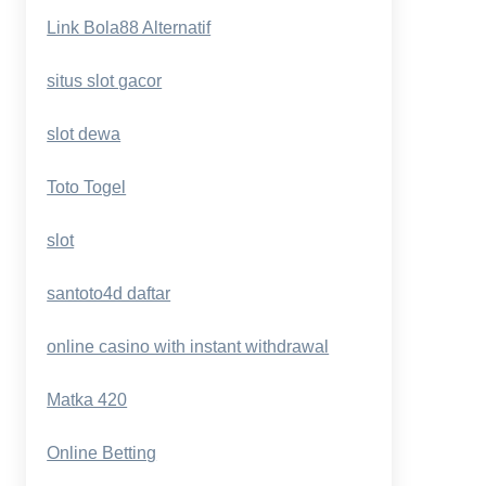
Link Bola88 Alternatif
situs slot gacor
slot dewa
Toto Togel
slot
santoto4d daftar
online casino with instant withdrawal
Matka 420
Online Betting