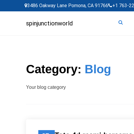
Skip
3486 Oakway Lane Pomona, CA 91766
+1 763-2
to
content
spinjunctionworld
Category:
Blog
Your blog category