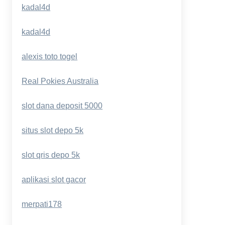
kadal4d
kadal4d
alexis toto togel
Real Pokies Australia
slot dana deposit 5000
situs slot depo 5k
slot qris depo 5k
aplikasi slot gacor
merpati178