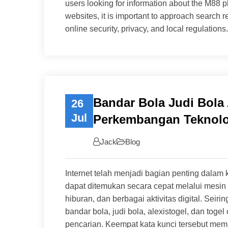
users looking for information about the M88 
websites, it is important to approach search 
online security, privacy, and local regulatio
Bandar Bola Judi Bola 
26
Jul
Perkembangan Teknolog
Jack
Blog
Internet telah menjadi bagian penting dalam
dapat ditemukan secara cepat melalui mesin 
hiburan, dan berbagai aktivitas digital. Seiri
bandar bola, judi bola, alexistogel, dan tog
pencarian. Keempat kata kunci tersebut memi