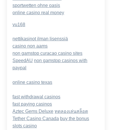
sportwetten ohne oasis
online casino real money
vu168
nettikasinot ilman lisenssiä
casino non aams
non gamstop curacao casino sites
SpeedAU
non gamstop casinos with
paypal
online casino texas
fast withdrawal casinos
fast paying casinos
Aztec Gems Deluxe
ทดลองเล่นสล็อต
Tether Casino Canada
buy the bonus
slots casino