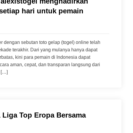
 alexistogel menghadirkan
etiap hari untuk pemain
r dengan sebutan toto gelap (togel) online telah
kade terakhir. Dari yang mulanya hanya dapat
batas, kini para pemain di Indonesia dapat
cara aman, cepat, dan transparan langsung dari
 […]
a Liga Top Eropa Bersama