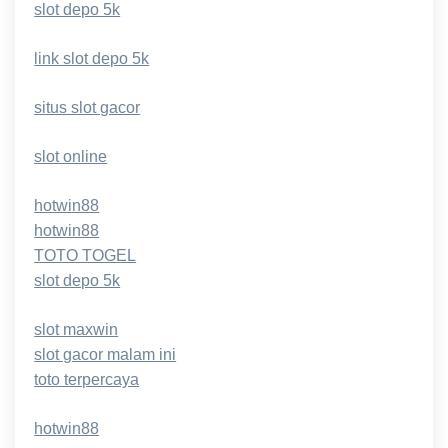
slot depo 5k
link slot depo 5k
situs slot gacor
slot online
hotwin88
hotwin88
TOTO TOGEL
slot depo 5k
slot maxwin
slot gacor malam ini
toto terpercaya
hotwin88