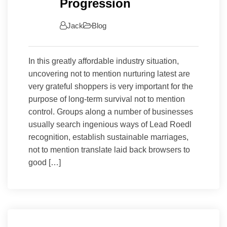
Progression
Jack
Blog
In this greatly affordable industry situation,
uncovering not to mention nurturing latest are
very grateful shoppers is very important for the
purpose of long-term survival not to mention
control. Groups along a number of businesses
usually search ingenious ways of Lead Roedl
recognition, establish sustainable marriages,
not to mention translate laid back browsers to
good […]