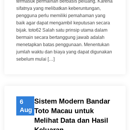
termasuk permainan berbasis peluang. Karena
sifatnya yang melibatkan keberuntungan,
pengguna perlu memiliki pemahaman yang
baik agar dapat mengambil keputusan secara
bijak. toto62 Salah satu prinsip utama dalam
bermain secara bertanggung jawab adalah
menetapkan batas penggunaan. Menentukan
jumlah waktu dan biaya yang dapat digunakan
sebelum mulai […]
Sistem Modern Bandar
6
Aug
Toto Macau untuk
Melihat Data dan Hasil
Keluaran