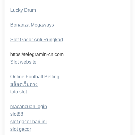
Lucky Drum
Bonanza Megaways
Slot Gacor Anti Rungkad
https://telegramin-cn.com
Slot website
Online Football Betting
สล็อตเว็บตรง
toto slot
macancuan login
slot88
slot gacor hari ini
slot gacor