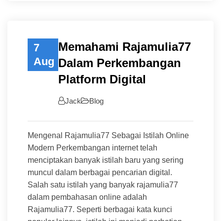
Memahami Rajamulia77
7
Aug
Dalam Perkembangan
Platform Digital
Jack
Blog
Mengenal Rajamulia77 Sebagai Istilah Online
Modern Perkembangan internet telah
menciptakan banyak istilah baru yang sering
muncul dalam berbagai pencarian digital.
Salah satu istilah yang banyak rajamulia77
dalam pembahasan online adalah
Rajamulia77. Seperti berbagai kata kunci