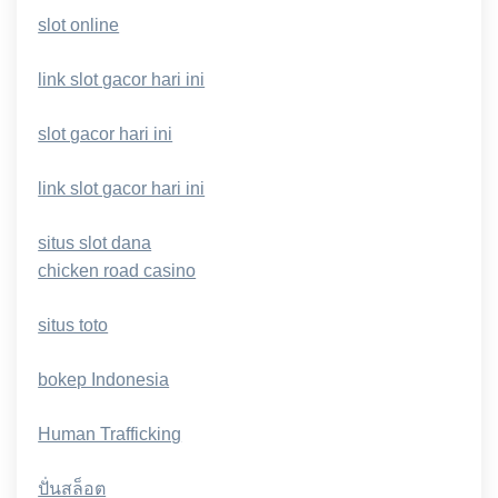
slot online
link slot gacor hari ini
slot gacor hari ini
link slot gacor hari ini
situs slot dana
chicken road casino
situs toto
bokep Indonesia
Human Trafficking
ปั่นสล็อต