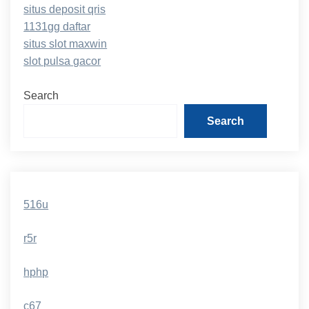
situs deposit qris
1131gg daftar
situs slot maxwin
slot pulsa gacor
Search
Search
516u
r5r
hphp
c67