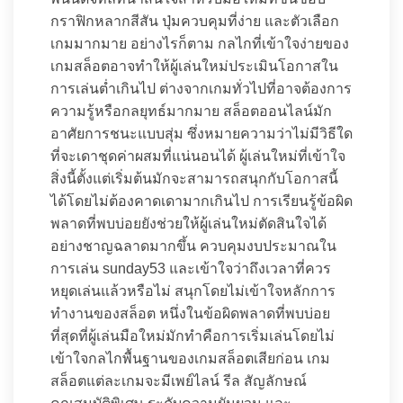
กราฟิกหลากสีสัน ปุ่มควบคุมที่ง่าย และตัวเลือก
เกมมากมาย อย่างไรก็ตาม กลไกที่เข้าใจง่ายของ
เกมสล็อตอาจทำให้ผู้เล่นใหม่ประเมินโอกาสใน
การเล่นต่ำเกินไป ต่างจากเกมทั่วไปที่อาจต้องการ
ความรู้หรือกลยุทธ์มากมาย สล็อตออนไลน์มัก
อาศัยการชนะแบบสุ่ม ซึ่งหมายความว่าไม่มีวิธีใด
ที่จะเดาชุดค่าผสมที่แน่นอนได้ ผู้เล่นใหม่ที่เข้าใจ
สิ่งนี้ตั้งแต่เริ่มต้นมักจะสามารถสนุกกับโอกาสนี้
ได้โดยไม่ต้องคาดเดามากเกินไป การเรียนรู้ข้อผิด
พลาดที่พบบ่อยยังช่วยให้ผู้เล่นใหม่ตัดสินใจได้
อย่างชาญฉลาดมากขึ้น ควบคุมงบประมาณใน
การเล่น sunday53 และเข้าใจว่าถึงเวลาที่ควร
หยุดเล่นแล้วหรือไม่ สนุกโดยไม่เข้าใจหลักการ
ทำงานของสล็อต หนึ่งในข้อผิดพลาดที่พบบ่อย
ที่สุดที่ผู้เล่นมือใหม่มักทำคือการเริ่มเล่นโดยไม่
เข้าใจกลไกพื้นฐานของเกมสล็อตเสียก่อน เกม
สล็อตแต่ละเกมจะมีเพย์ไลน์ รีล สัญลักษณ์