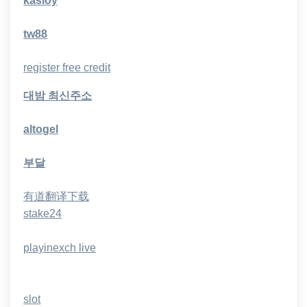
kasloy
tw88
register free credit
대밤 최신주소
altogel
부달
有道翻译下载
stake24
playinexch live
slot