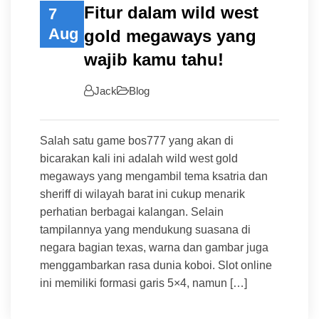
Fitur dalam wild west
7
Aug
gold megaways yang
wajib kamu tahu!
Jack
Blog
Salah satu game bos777 yang akan di
bicarakan kali ini adalah wild west gold
megaways yang mengambil tema ksatria dan
sheriff di wilayah barat ini cukup menarik
perhatian berbagai kalangan. Selain
tampilannya yang mendukung suasana di
negara bagian texas, warna dan gambar juga
menggambarkan rasa dunia koboi. Slot online
ini memiliki formasi garis 5×4, namun […]