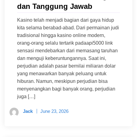
dan Tanggung Jawab
Kasino telah menjadi bagian dari gaya hidup
kita selama berabad-abad. Dari permainan judi
tradisional hingga kasino online modern,
orang-orang selalu tertarik padaapi5000 link
sensasi mendebarkan dari memasang taruhan
dan menguji keberuntungannya. Saat ini,
perjudian adalah pasar bernilai miliaran dolar
yang menawarkan banyak peluang untuk
hiburan. Namun, meskipun perjudian bisa
menyenangkan bagi banyak orang, perjudian
juga […]
Jack
June 23, 2026