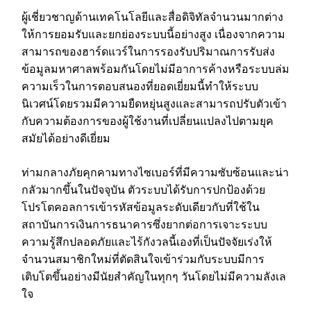
ผู้เชี่ยวชาญด้านเทคโนโลยีและสื่อดิจิทัลจำนวนมากต่าง
ให้การยอมรับและยกย่องระบบนี้อย่างสูง เนื่องจากความ
สามารถของฮาร์ดแวร์ในการรองรับปริมาณการรับส่ง
ข้อมูลมหาศาลพร้อมกันโดยไม่มีอาการค้างหรือระบบล่ม
ความเร็วในการตอบสนองที่ยอดเยี่ยมนี้ทำให้ระบบ
นิเวศน์โดยรวมมีความยืดหยุ่นสูงและสามารถปรับตัวเข้า
กับความต้องการของผู้ใช้งานที่เปลี่ยนแปลงไปตามยุค
สมัยได้อย่างดีเยี่ยม
ท่ามกลางภัยคุกคามทางไซเบอร์ที่มีความซับซ้อนและน่า
กลัวมากขึ้นในปัจจุบัน ตัวระบบได้รับการปกป้องด้วย
โปรโตคอลการเข้ารหัสข้อมูลระดับเดียวกับที่ใช้ใน
สถาบันการเงินการธนาคารซึ่งยากต่อการเจาะระบบ
ความรู้สึกปลอดภัยและไร้กังวลนี้เองที่เป็นปัจจัยเร่งให้
จำนวนสมาชิกใหม่ที่ตัดสินใจเข้าร่วมกับระบบมีการ
เติบโตขึ้นอย่างมีนัยสำคัญในทุกๆ วันโดยไม่มีความลังเล
ใจ