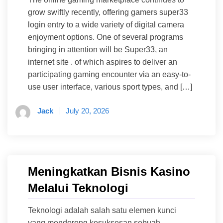
grow swiftly recently, offering gamers super33
login entry to a wide variety of digital camera
enjoyment options. One of several programs
bringing in attention will be Super33, an
internet site . of which aspires to deliver an
participating gaming encounter via an easy-to-
use user interface, various sport types, and […]
Jack
July 20, 2026
Meningkatkan Bisnis Kasino
Melalui Teknologi
Teknologi adalah salah satu elemen kunci
yang mendorong kesuksesan sebuah