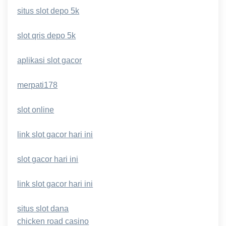
situs slot depo 5k
slot qris depo 5k
aplikasi slot gacor
merpati178
slot online
link slot gacor hari ini
slot gacor hari ini
link slot gacor hari ini
situs slot dana
chicken road casino