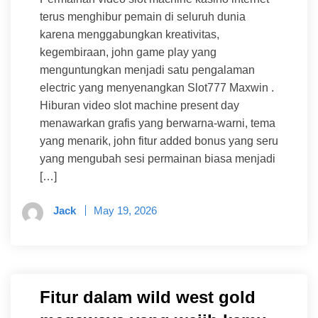
terus menghibur pemain di seluruh dunia
karena menggabungkan kreativitas,
kegembiraan, john game play yang
menguntungkan menjadi satu pengalaman
electric yang menyenangkan Slot777 Maxwin .
Hiburan video slot machine present day
menawarkan grafis yang berwarna-warni, tema
yang menarik, john fitur added bonus yang seru
yang mengubah sesi permainan biasa menjadi
[…]
Jack
May 19, 2026
Fitur dalam wild west gold