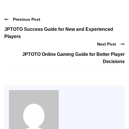
Previous Post
JPTOTO Success Guide for New and Experienced
Players
Next Post
JPTOTO Online Gaming Guide for Better Player
Decisions