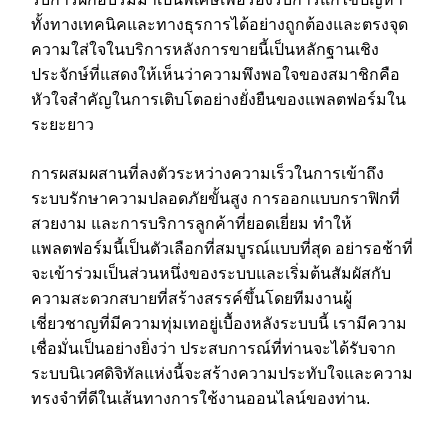
ทั้งทางเทคนิคและทางธุรการได้อย่างถูกต้องและตรงจุด
ความใส่ใจในบริการหลังการขายนี้เป็นหลักฐานเชิง
ประจักษ์ที่แสดงให้เห็นว่าความพึงพอใจของสมาชิกคือ
หัวใจสำคัญในการเติบโตอย่างยั่งยืนของแพลตฟอร์มใน
ระยะยาว
การผสมผสานที่ลงตัวระหว่างความเร็วในการเข้าถึง
ระบบรักษาความปลอดภัยขั้นสูง การออกแบบกราฟิกที่
สวยงาม และการบริการลูกค้าที่ยอดเยี่ยม ทำให้
แพลตฟอร์มนี้เป็นตัวเลือกที่สมบูรณ์แบบที่สุด อย่ารอช้าที่
จะเข้าร่วมเป็นส่วนหนึ่งของระบบและเริ่มต้นสัมผัสกับ
ความสะดวกสบายที่สร้างสรรค์ขึ้นโดยทีมงานผู้
เชี่ยวชาญที่มีความทุ่มเทอยู่เบื้องหลังระบบนี้ เรามีความ
เชื่อมั่นเป็นอย่างยิ่งว่า ประสบการณ์ที่ท่านจะได้รับจาก
ระบบนิเวศดิจิทัลแห่งนี้จะสร้างความประทับใจและความ
ทรงจำที่ดีในเส้นทางการใช้งานออนไลน์ของท่าน.