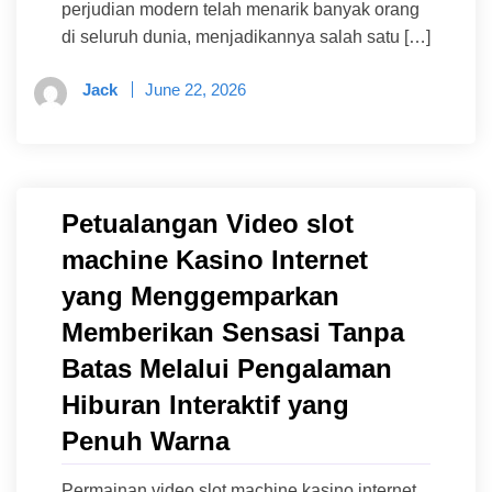
perjudian modern telah menarik banyak orang
di seluruh dunia, menjadikannya salah satu […]
Jack
June 22, 2026
Petualangan Video slot
machine Kasino Internet
yang Menggemparkan
Memberikan Sensasi Tanpa
Batas Melalui Pengalaman
Hiburan Interaktif yang
Penuh Warna
Permainan video slot machine kasino internet