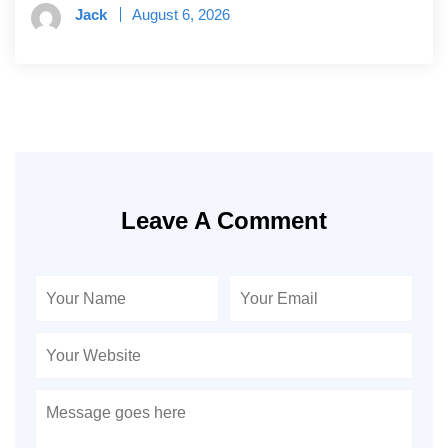
Jack
August 6, 2026
Leave A Comment