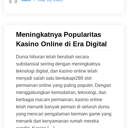
Meningkatnya Popularitas
Kasino Online di Era Digital
Dunia hiburan telah berubah secara
substansial seiring dengan meningkatnya
teknologi digital, dan kasino online telah
menjadi salah satu bentukapi288 slot
permainan online yang paling populer. Dengan
menggabungkan kemudahan, teknologi, dan
berbagai macam permainan, kasino online
telah menarik banyak pemain di seluruh dunia
yang mencari pengalaman bermain game yang
menarik dari kenyamanan rumah mereka