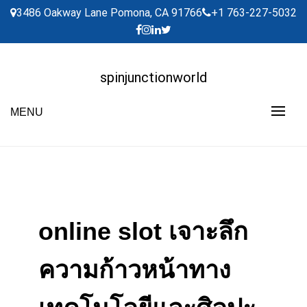
Skip
3486 Oakway Lane Pomona, CA 91766
+1 763-227-5032
to
content
spinjunctionworld
MENU
online slot เจาะลึก
ความก้าวหน้าทาง