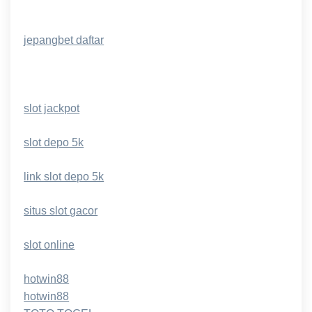
jepangbet daftar
slot jackpot
slot depo 5k
link slot depo 5k
situs slot gacor
slot online
hotwin88
hotwin88