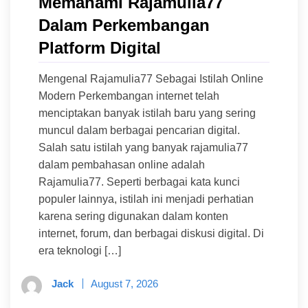
Memahami Rajamulia77
Dalam Perkembangan
Platform Digital
Mengenal Rajamulia77 Sebagai Istilah Online
Modern Perkembangan internet telah
menciptakan banyak istilah baru yang sering
muncul dalam berbagai pencarian digital.
Salah satu istilah yang banyak rajamulia77
dalam pembahasan online adalah
Rajamulia77. Seperti berbagai kata kunci
populer lainnya, istilah ini menjadi perhatian
karena sering digunakan dalam konten
internet, forum, dan berbagai diskusi digital. Di
era teknologi […]
Jack
August 7, 2026