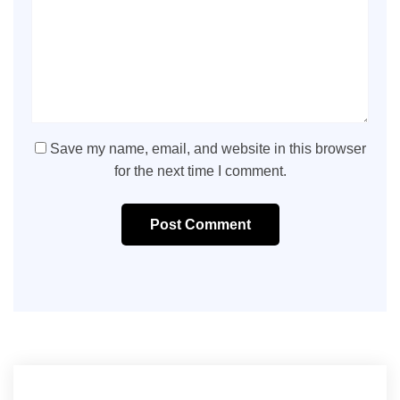
Save my name, email, and website in this browser
for the next time I comment.
Post Comment